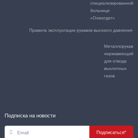
специализированной
больнице
«Охматдет»
Правила эксплуатации рукавов высокого давления
Металлорукав
нержавеющий
для отвода
выхлопных
газов
Подписка на новости
Подписаться*