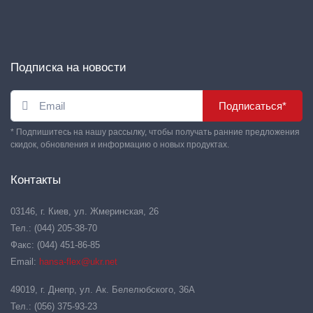
Подписка на новости
Подписаться*
* Подпишитесь на нашу рассылку, чтобы получать ранние предложения
скидок, обновления и информацию о новых продуктах.
Контакты
03146, г. Киев, ул. Жмеринская, 26
Тел.: (044) 205-38-70
Факс: (044) 451-86-85
Email:
hansa-flex@ukr.net
49019, г. Днепр, ул. Ак. Белелюбского, 36А
Тел.: (056) 375-93-23