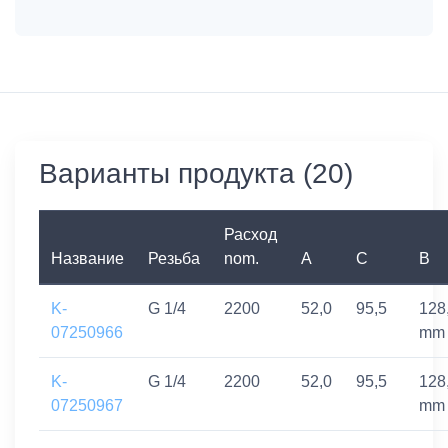
Варианты продукта (20)
Расход
Название
Резьба
nom.
A
C
B
K-
G 1/4
2200
52,0
95,5
128
07250966
mm
K-
G 1/4
2200
52,0
95,5
128
07250967
mm