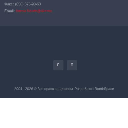
Факс: (056) 375-93-63
Email:
hansa-flexdn@ukr.net
2004 - 2026 © Все права защищены. Разработка
RamirSpace