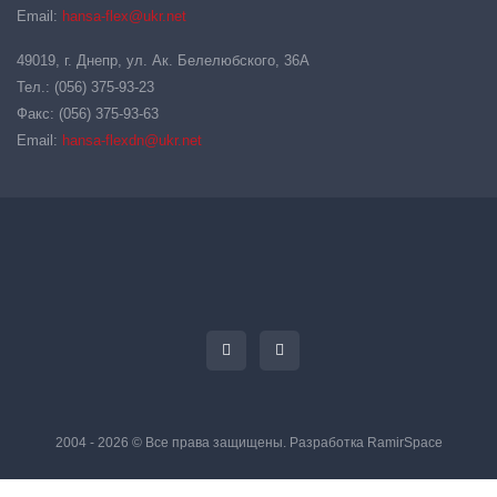
Email:
hansa-flex@ukr.net
49019, г. Днепр, ул. Ак. Белелюбского, 36А
Тел.: (056) 375-93-23
Факс: (056) 375-93-63
Email:
hansa-flexdn@ukr.net
2004 - 2026 © Все права защищены. Разработка
RamirSpace