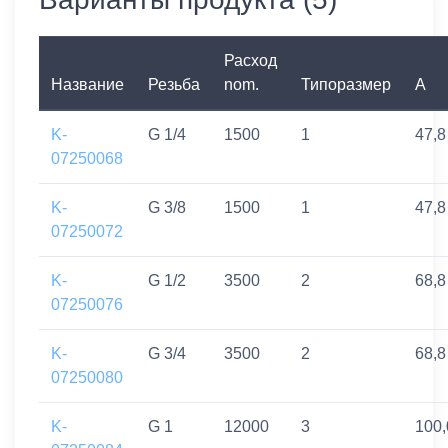
Расход
Название
Резьба
nom.
Типоразмер
A
K-
G 1/4
1500
1
47,8
07250068
K-
G 3/8
1500
1
47,8
07250072
K-
G 1/2
3500
2
68,8
07250076
K-
G 3/4
3500
2
68,8
07250080
K-
G 1
12000
3
100,