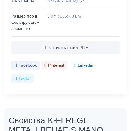
Уплотнение
Нитрильный каучук
Размер пор в
5 µm (C55: 40 µm)
фильтрующем
элементе
Скачать файл PDF
Facebook
Pinterest
Linkedin
Twitter
Свойства K-FI REGL
METALLBEHAE S MANO