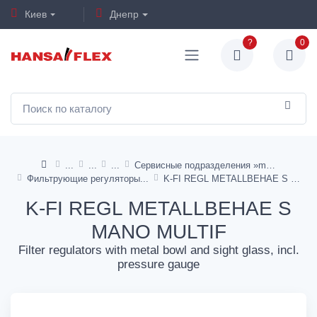
Киев
Днепр
?
0
Сервисные подразделения »multifix«
Фильтрующие регуляторы
K-FI REGL METALLBEHAE S MANO MULTIF
K-FI REGL METALLBEHAE S
MANO MULTIF
Filter regulators with metal bowl and sight glass, incl.
pressure gauge