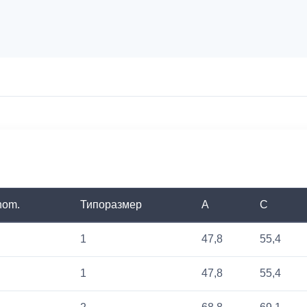
nom.
Типоразмер
A
C
1
47,8
55,4
1
47,8
55,4