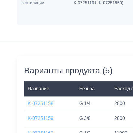
вентиляции:
K-07251161, K-07251950)
Варианты продукта (5)
Название
Резьба
Расход 
K-07251158
G 1/4
2800
K-07251159
G 3/8
2800