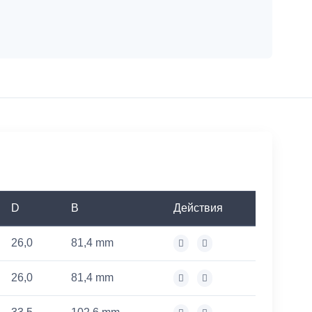
D
B
Действия
26,0
81,4 mm
26,0
81,4 mm