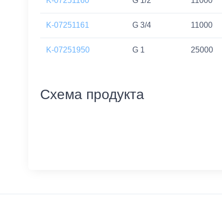
K-07251160
G 1/2
11000
K-07251161
G 3/4
11000
K-07251950
G 1
25000
Схема продукта