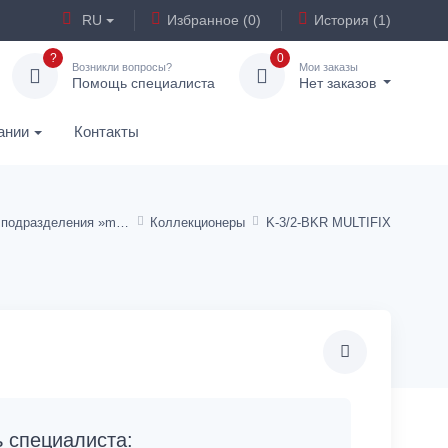
RU
Избранное (0)
История (1)
?
0
Возникли вопросы?
Мои заказы
Помощь специалиста
Нет заказов
ании
Контакты
Сервисные подразделения »multifix«
Коллекционеры
K-3/2-BKR MULTIFIX
специалиста: