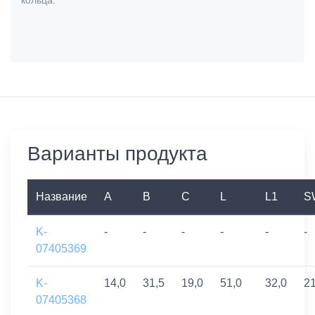
Варианты продукта
Название
A
B
C
L
L1
S
K-
-
-
-
-
-
-
07405369
K-
14,0
31,5
19,0
51,0
32,0
2
07405368