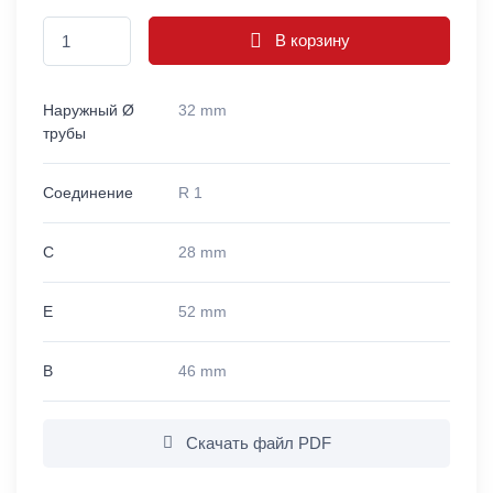
В корзину
Наружный Ø
32 mm
трубы
Соединение
R 1
C
28 mm
E
52 mm
B
46 mm
Скачать файл PDF