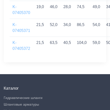
K-
19,0
46,0
28,0
74,5
49,0
3
07405370
K-
21,5
52,0
34,0
86,5
54,0
4
07405371
K-
21,5
63,5
40,5
104,0
59,0
5
07405372
Каталог
Гидравлические шланги
Шланговые арматуры