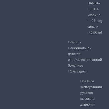
HANSA-
FLEX в
Украине
— 21 год
силы и
гибкости!
Помощь
Национальной
детской
специализированной
больнице
«Охматдет»
Правила
эксплуатации
рукавов
высокого
давления