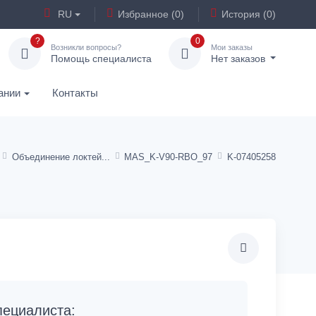
RU
Избранное (0)
История (0)
?
0
Возникли вопросы?
Мои заказы
Помощь специалиста
Нет заказов
ании
Контакты
Объединение локтей
MAS_K-V90-RBO_97
K-07405258
ециалиста: