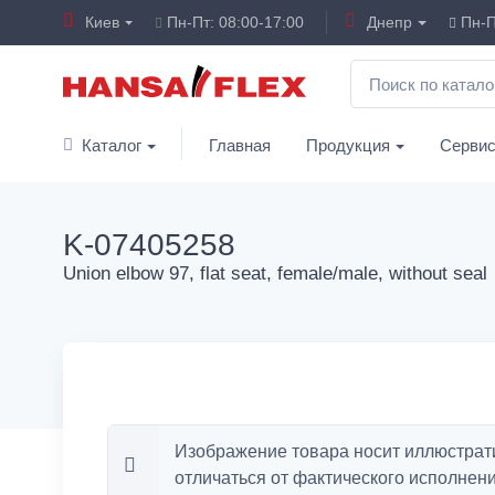
Киев
Пн-Пт: 08:00-17:00
Днепр
Пн-П
Каталог
Главная
Продукция
Серви
K-07405258
Union elbow 97, flat seat, female/male, without seal
Изображение товара носит иллюстрат
отличаться от фактического исполнени