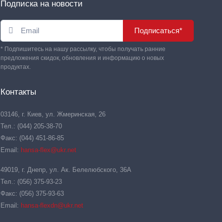
Подписка на новости
Подписаться*
* Подпишитесь на нашу рассылку, чтобы получать ранние
предложения скидок, обновления и информацию о новых
продуктах.
Контакты
03146, г. Киев, ул. Жмеринская, 26
Тел.: (044) 205-38-70
Факс: (044) 451-86-85
Email:
hansa-flex@ukr.net
49019, г. Днепр, ул. Ак. Белелюбского, 36А
Тел.: (056) 375-93-23
Факс: (056) 375-93-63
Email:
hansa-flexdn@ukr.net