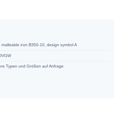
2
 malleable iron B350-10, design symbol A
 DVGW
ere Typen und Größen auf Anfrage.