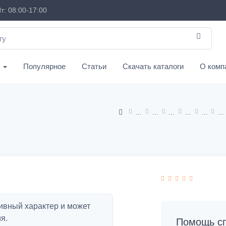
т: 08:00-17:00
с
Популярное
Статьи
Скачать каталоги
О комп
ивный характер и может
я.
Помощь сп