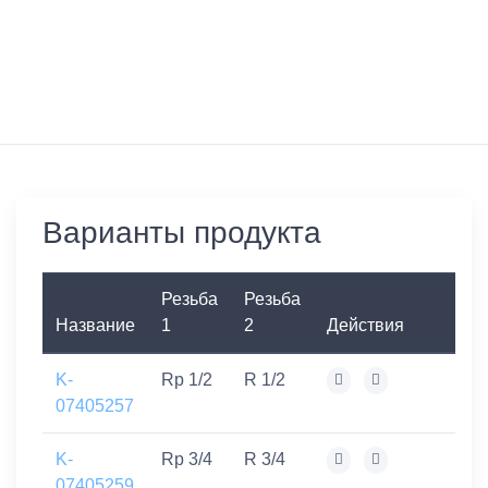
Варианты продукта
Резьба
Резьба
Название
1
2
Действия
K-
Rp 1/2
R 1/2
07405257
K-
Rp 3/4
R 3/4
07405259