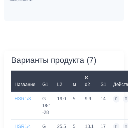
Варианты продукта (7)
Ø
Название
G1
L2
м
d2
S1
Дейст
HSR1/8
G
19,0
5
9,9
14
1/8″
-28
HSR1/4
G
25,5
5
13,1
17