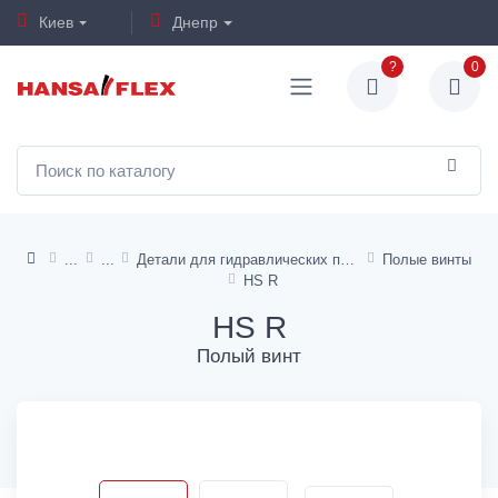
Киев
Днепр
?
0
Детали для гидравлических переходников
Полые винты
HS R
HS R
Полый винт