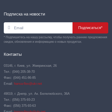
Подписка на новости
Подписаться*
* Подпишитесь на нашу рассылку, чтобы получать ранние предложения
скидок, обновления и информацию о новых продуктах.
Контакты
03146, г. Киев, ул. Жмеринская, 26
Тел.: (044) 205-38-70
Факс: (044) 451-86-85
Email:
hansa-flex@ukr.net
49019, г. Днепр, ул. Ак. Белелюбского, 36А
Тел.: (056) 375-93-23
Факс: (056) 375-93-63
Email:
hansa-flexdn@ukr.net