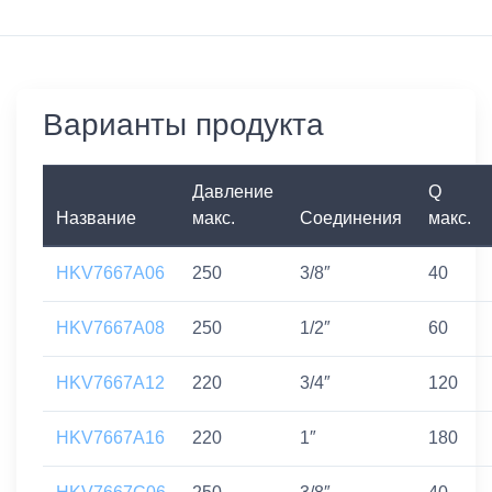
Варианты продукта
Давление
Q
Название
макс.
Соединения
макс.
HKV7667A06
250
3/8″
40
HKV7667A08
250
1/2″
60
HKV7667A12
220
3/4″
120
HKV7667A16
220
1″
180