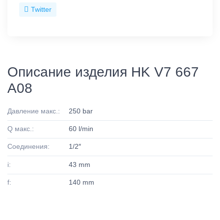
Twitter
Описание изделия HK V7 667
A08
Давление макс.:
250 bar
Q макс.:
60 l/min
Соединения:
1/2″
i:
43 mm
f:
140 mm