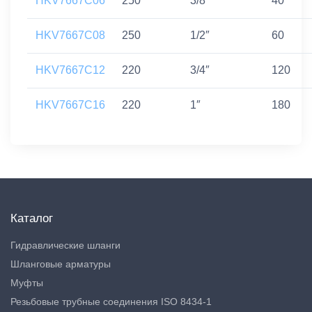
HKV7667C06
250
3/8″
40
HKV7667C08
250
1/2″
60
HKV7667C12
220
3/4″
120
HKV7667C16
220
1″
180
Каталог
Гидравлические шланги
Шланговые арматуры
Муфты
Резьбовые трубные соединения ISO 8434-1