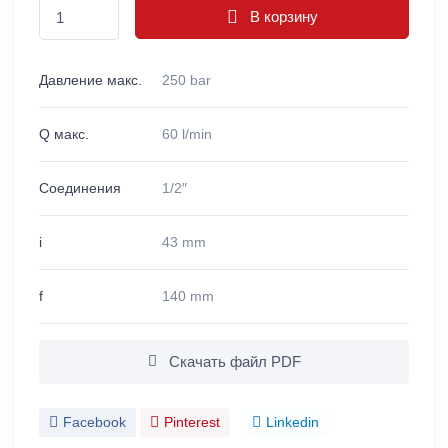
В корзину
Давление макс.
250 bar
Q макс.
60 l/min
Соединения
1/2″
i
43 mm
f
140 mm
Скачать файл PDF
Facebook
Pinterest
Linkedin