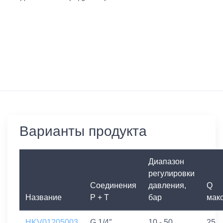
Варианты продукта
Диапазон
регулировки
Соединения
давления,
Q
Название
P + T
бар
макс
HKV01205003
G 1/4″
10 - 50
25