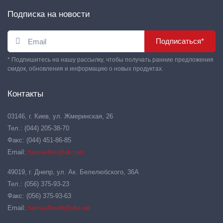
Подписка на новости
Подписаться*
* Подпишитесь на нашу рассылку, чтобы получать ранние предложения
скидок, обновления и информацию о новых продуктах.
Контакты
03146, г. Киев, ул. Жмеринская, 26
Тел.: (044) 205-38-70
Факс: (044) 451-86-85
Email:
hansa-flex@ukr.net
49019, г. Днепр, ул. Ак. Белелюбского, 36А
Тел.: (056) 375-93-23
Факс: (056) 375-93-63
Email:
hansa-flexdn@ukr.net