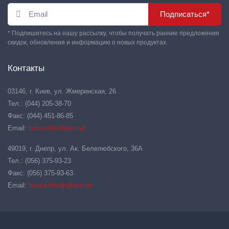
Подписаться*
* Подпишитесь на нашу рассылку, чтобы получать ранние предложения
скидок, обновления и информацию о новых продуктах.
Контакты
03146, г. Киев, ул. Жмеринская, 26
Тел.: (044) 205-38-70
Факс: (044) 451-86-85
Email:
hansa-flex@ukr.net
49019, г. Днепр, ул. Ак. Белелюбского, 36А
Тел.: (056) 375-93-23
Факс: (056) 375-93-63
Email:
hansa-flexdn@ukr.net