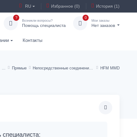
RU
Избранное (0)
История (1)
?
0
Возникли вопросы?
Мои заказы
Помощь специалиста
Нет заказов
ании
Контакты
Прямые
Непосредственные соединения для манометра
HFM MMD
специалиста: