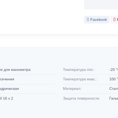
Facebook
ия для манометра
Температура min.:
-20 
 сечения
Температура макс.:
100 
индрическая
Материал:
Ста
M 16 x 2
Защита поверхности:
Галь