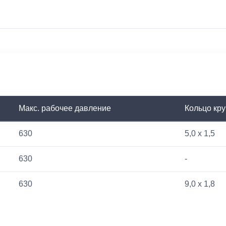
Макс. рабочее давление
Кольцо кру
630
5,0 x 1,5
630
-
630
9,0 x 1,8