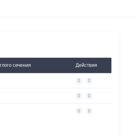
глого сечения
Действия