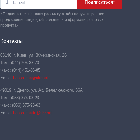
Подписаться*
* Подпишитесь на нашу рассылку, чтобы получать ранние
предложения скидок, обновления и информацию о новых
продуктах.
Контакты
03146, г. Киев, ул. Жмеринская, 26
Тел.: (044) 205-38-70
Факс: (044) 451-86-85
Email:
hansa-flex@ukr.net
49019, г. Днепр, ул. Ак. Белелюбского, 36А
Тел.: (056) 375-93-23
Факс: (056) 375-93-63
Email:
hansa-flexdn@ukr.net