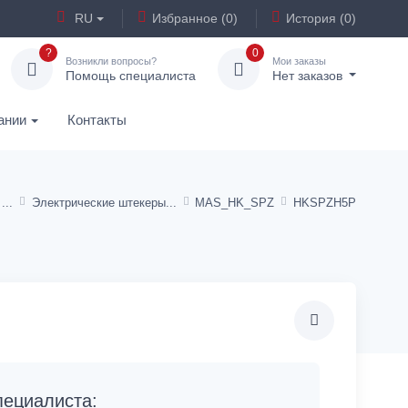
RU
Избранное (0)
История (0)
?
0
Возникли вопросы?
Мои заказы
Помощь специалиста
Нет заказов
ании
Контакты
Электрические штекеры
MAS_HK_SPZ
HKSPZH5P
ециалиста: