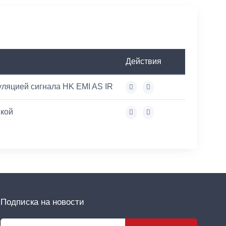
Действия
уляцией сигнала HK EMI AS IR
икой
Подписка на новости