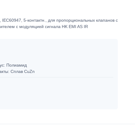
 IEC60947, 5-контактн., для пропорциональных клапанов с
лителем с модуляцией сигнала HK EMI AS IR
ус: Полиамид
акты: Сплав CuZn
7