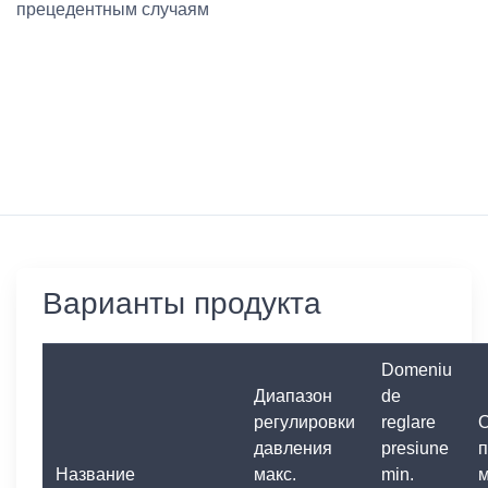
прецедентным случаям
Варианты продукта
Domeniu
Диапазон
de
регулировки
reglare
давления
presiune
п
Название
макс.
min.
м