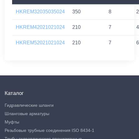
HKREM32035035024
350
8
2
HKREM42021021024
210
7
4
HKREM52021021024
210
7
6
Каталог
Гидравлические шланги
Шланговые арматуры
Муфты
Резьбовые трубные соединения ISO 8434-1
Трубы гидравлические прецизионные