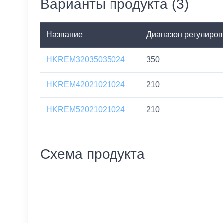
Варианты продукта (3)
Название
Диапазон регулиров
HKREM32035035024
350
HKREM42021021024
210
HKREM52021021024
210
Схема продукта