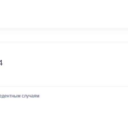
4
цедентным случаям