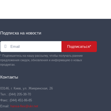
Подписка на новости
Подписаться*
* Подпишитесь на нашу рассылку, чтобы получать ранние
предложения скидок, обновления и информацию о новых
продуктах.
Контакты
03146, г. Киев, ул. Жмеринская, 26
Тел.: (044) 205-38-70
Факс: (044) 451-86-85
Email:
hansa-flex@ukr.net