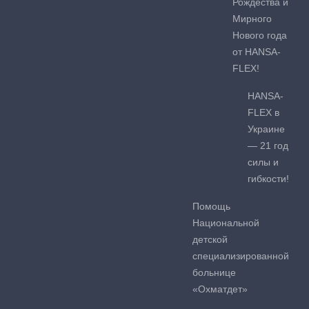
Рождества и
Мирного
Нового года
от HANSA-
FLEX!
HANSA-
FLEX в
Украине
— 21 год
силы и
гибкости!
Помощь
Национальной
детской
специализированной
больнице
«Охматдет»