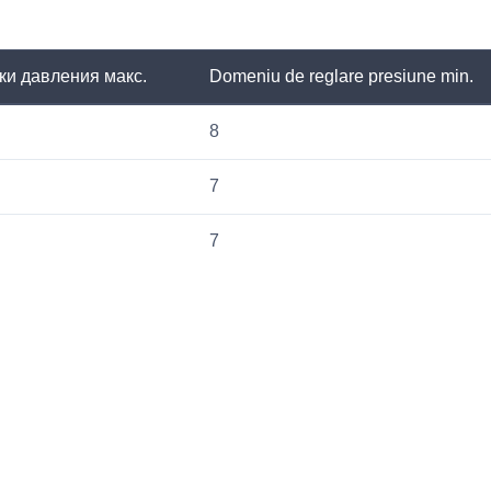
ки давления макс.
Domeniu de reglare presiune min.
8
7
7