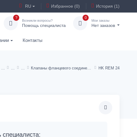
RU
Избранное (0)
История (1)
?
0
Возникли вопросы?
Мои заказы
Помощь специалиста
Нет заказов
ании
Контакты
Клапаны фланцевого соединения SAE
HK REM 24
специалиста: