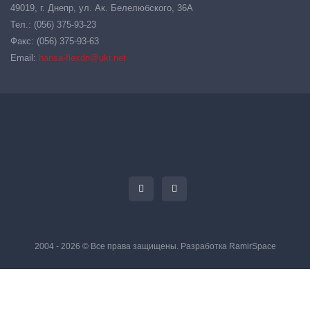
49019, г. Днепр, ул. Ак. Белелюбского, 36А
Тел.: (056) 375-93-23
Факс: (056) 375-93-63
Email:
hansa-flexdn@ukr.net
2004 - 2026 © Все права защищены. Разработка
RamirSpace