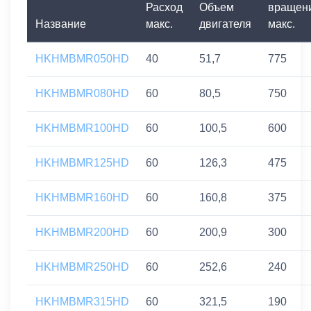
Расход
Объем
вращен
Название
макс.
двигателя
макс.
HKHMBMR050HD
40
51,7
775
HKHMBMR080HD
60
80,5
750
HKHMBMR100HD
60
100,5
600
HKHMBMR125HD
60
126,3
475
HKHMBMR160HD
60
160,8
375
HKHMBMR200HD
60
200,9
300
HKHMBMR250HD
60
252,6
240
HKHMBMR315HD
60
321,5
190