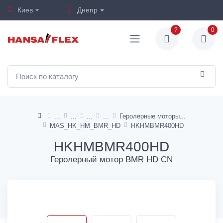
Киев
Днепр
?
0
Геролерные моторы
MAS_HK_HM_BMR_HD
HKHMBMR400HD
HKHMBMR400HD
Геролерный мотор BMR HD CN