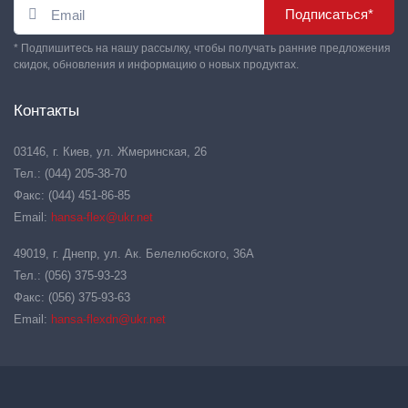
Подписаться*
* Подпишитесь на нашу рассылку, чтобы получать ранние предложения
скидок, обновления и информацию о новых продуктах.
Контакты
03146, г. Киев, ул. Жмеринская, 26
Тел.: (044) 205-38-70
Факс: (044) 451-86-85
Email:
hansa-flex@ukr.net
49019, г. Днепр, ул. Ак. Белелюбского, 36А
Тел.: (056) 375-93-23
Факс: (056) 375-93-63
Email:
hansa-flexdn@ukr.net