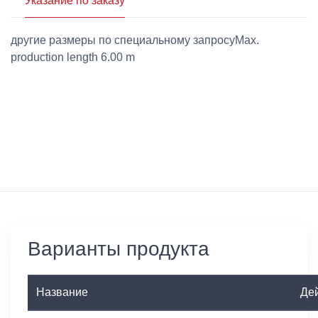
Указание по заказу
другие размеры по специальному запросуMax.
production length 6.00 m
Варианты продукта
Название
Де