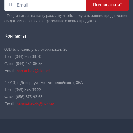
Подписаться*
* Подпишитесь на нашу рассылку, чтобы получать ранние предложения
скидок, обновления и информацию о новых продуктах.
Контакты
03146, г. Киев, ул. Жмеринская, 26
Тел.: (044) 205-38-70
Факс: (044) 451-86-85
Email:
hansa-flex@ukr.net
49019, г. Днепр, ул. Ак. Белелюбского, 36А
Тел.: (056) 375-93-23
Факс: (056) 375-93-63
Email:
hansa-flexdn@ukr.net