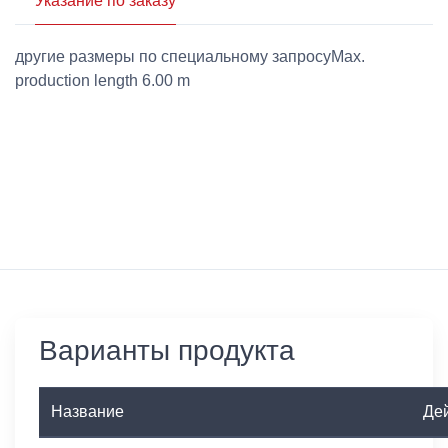
Указание по заказу
другие размеры по специальному запросуMax.
production length 6.00 m
Варианты продукта
Название
Де