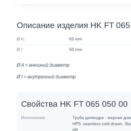
Описание изделия HK FT 065
Ø A:
65 mm
Ø I:
50 mm
Ø A = внешний диаметр
Ø I = внутренний диаметр
Свойства HK FT 065 050 00
Исполнение:
Труба цилиндра - мерная дл
HPS: seamless cold-drawn, Sta
H8