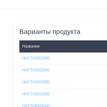
Варианты продукта
Название
HKFT03002000
HKFT03502500
HKFT04003000
HKFT04203200
HKFT04503500