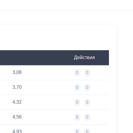
Действия
3,08
3,70
4,32
4,56
4,93