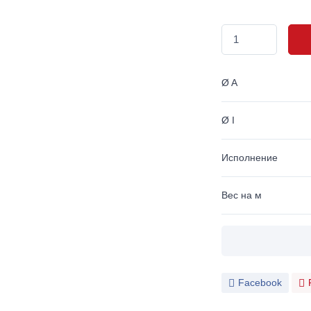
Ø A
Ø I
Исполнение
Вес на м
Facebook