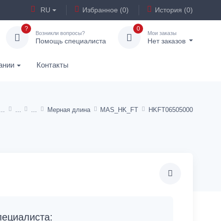
RU
Избранное (0)
История (0)
?
0
Возникли вопросы?
Мои заказы
Помощь специалиста
Нет заказов
ании
Контакты
Мерная длина
MAS_HK_FT
HKFT06505000
ециалиста: