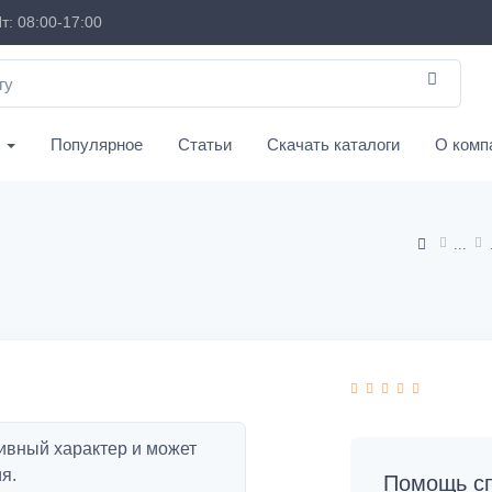
т: 08:00-17:00
с
Популярное
Статьи
Скачать каталоги
О комп
ивный характер и может
я.
Помощь сп