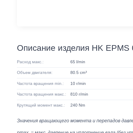
Описание изделия HK EPMS 
Расход макс.:
65 l/min
Объем двигателя:
80.5 cm³
Частота вращения min.:
10 r/min
Частота вращения макс.:
810 r/min
Крутящий момент макс.:
240 Nm
Значения вращающего момента и перепадов давле
pmax. = макс. давление на уплотнение вала (без у