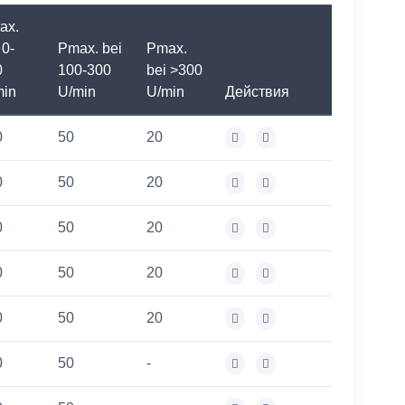
ax.
 0-
Pmax. bei
Pmax.
0
100-300
bei >300
min
U/min
U/min
Действия
0
50
20
0
50
20
0
50
20
0
50
20
0
50
20
0
50
-