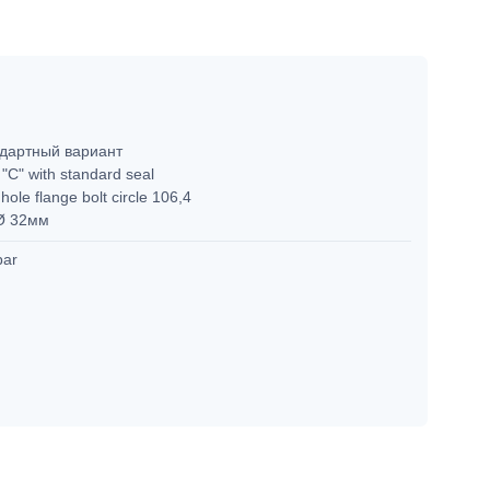
дартный вариант
"C" with standard seal
hole flange bolt circle 106,4
Ø 32мм
bar