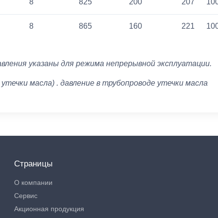
8
825
200
207
10
8
865
160
221
10
вления указаны для режима непрерывной эксплуатации.
з утечки масла) . давление в трубопроводе утечки масла
Страницы
О компании
Сервис
Акционная продукция