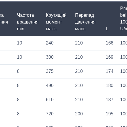
Pm
та
Частота
Крутящий
Перепад
bei
ения
вращения
момент
давления
10
min.
макс.
макс.
L
U/
10
240
210
166
10
10
300
210
169
10
8
375
210
174
10
8
490
210
180
10
8
610
210
187
10
8
720
200
195
10