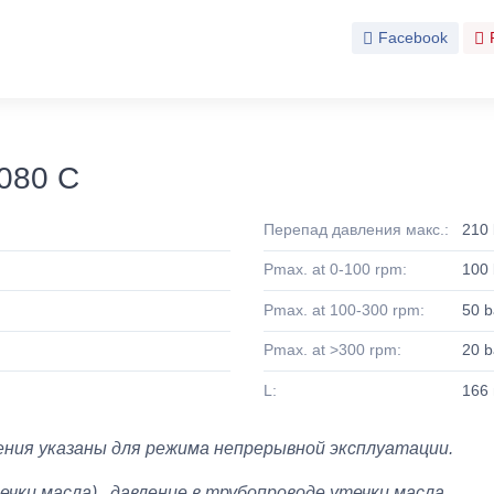
Facebook
080 C
Перепад давления макс.:
210 
Pmax. at 0-100 rpm:
100 
Pmax. at 100-300 rpm:
50 b
Pmax. at >300 rpm:
20 b
L:
166
ния указаны для режима непрерывной эксплуатации.
течки масла) . давление в трубопроводе утечки масла