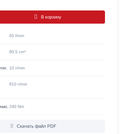
В корзину
65 l/min
80.5 cm³
min.
10 r/min
810 r/min
акс.
240 Nm
Скачать файл PDF