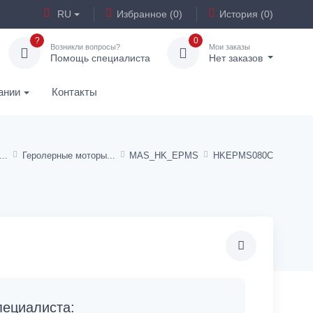
RU
Избранное (0)
История (0)
?
0
Возникли вопросы?
Мои заказы
Помощь специалиста
Нет заказов
ании
Контакты
Геролерные моторы
MAS_HK_EPMS
HKEPMS080C
ециалиста: