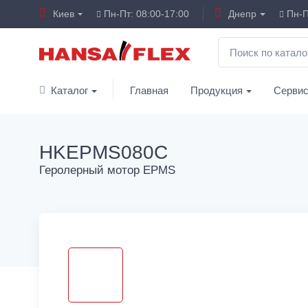
Киев
Пн-Пт: 08:00-17:00
Днепр
Пн-П
Каталог
Главная
Продукция
Серви
HKEPMS080C
Геролерный мотор EPMS