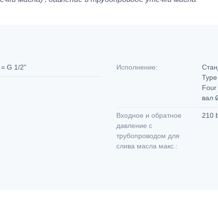
 = G 1/2"
Исполнение:
Стан
Type 
Four 
вал 
Входное и обратное
210 
давление с
трубопроводом для
слива масла макс.: