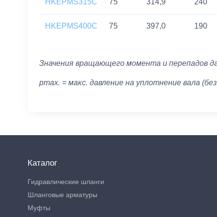
HKEPMS315C
75
314,9
240
HKEPMS400C
75
397,0
190
Значения вращающего момента и перепадов да
pmax. = макс. давление на уплотнение вала (бе
Каталог
Гидравлические шланги
Шланговые арматуры
Муфты