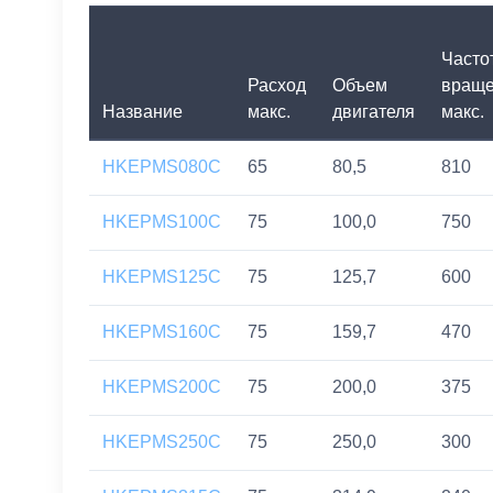
Часто
Расход
Объем
вращ
Название
макс.
двигателя
макс.
HKEPMS080C
65
80,5
810
HKEPMS100C
75
100,0
750
HKEPMS125C
75
125,7
600
HKEPMS160C
75
159,7
470
HKEPMS200C
75
200,0
375
HKEPMS250C
75
250,0
300