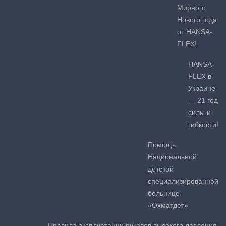
Мирного
Нового года
от HANSA-
FLEX!
HANSA-
FLEX в
Украине
— 21 год
силы и
гибкости!
Помощь
Национальной
детской
специализированной
больнице
«Охматдет»
Правила эксплуатации рукавов высокого давления