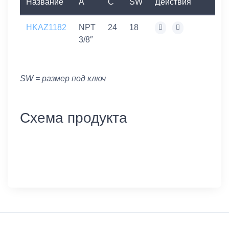
Название
A
C
SW
Действия
HKAZ1182
NPT
24
18
3/8″
SW = размер под ключ
Схема продукта