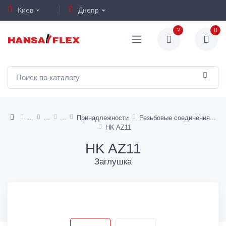
Киев
Днепр
?
0
Принадлежности
Резьбовые соединения
HK AZ11
HK AZ11
Заглушка