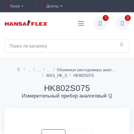
Киев
Днепр
?
0
Объемные расходомеры аналоговые
MAS_HK_S
HK802S075
HK802S075
Измерительный прибор аналоговый Q