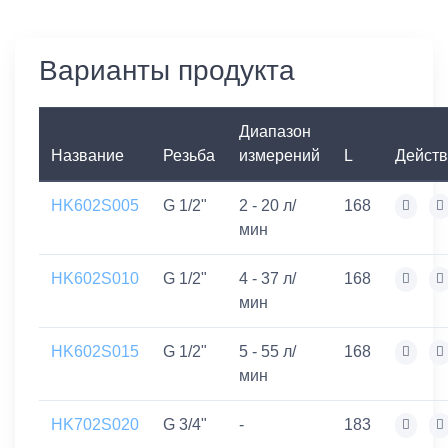
Варианты продукта
Диапазон
Название
Резьба
измерений
L
Дейст
HK602S005
G 1/2"
2 - 20 л/
168
мин
HK602S010
G 1/2"
4 - 37 л/
168
мин
HK602S015
G 1/2"
5 - 55 л/
168
мин
HK702S020
G 3/4"
-
183