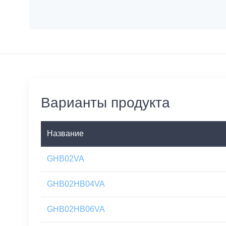
Варианты продукта
Название
GHB02VA
GHB02HB04VA
GHB02HB06VA