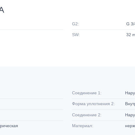
A
G2:
G 3/
SW:
32 
Соединение 1:
Нару
Форма уплотнения 2:
Внут
Соединение 2:
Нару
дрическая
Материал:
нерж