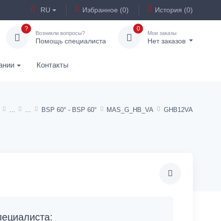
RU
Избранное (0)
История (0)
?
0
Возникли вопросы?
Мои заказы
Помощь специалиста
Нет заказов
ании
Контакты
BSP 60° - BSP 60°
MAS_G_HB_VA
GHB12VA
ециалиста: