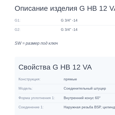
Описание изделия G HB 12 V
G1:
G 3/4" -14
G2:
G 3/4" -14
SW = размер под ключ
Свойства G HB 12 VA
Конструкция:
прямые
Модель:
Соединительный штуцер
Форма уплотнения 1:
Внутренний конус 60°
Соединение 1:
Наружная резьба BSP, цилин