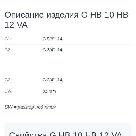
Описание изделия G HB 10 HB
12 VA
G1:
G 5/8" -14
G2:
G 3/4" -14
G2:
G 3/4" -14
SW:
32 mm
SW = размер под ключ
Свойства G HB 10 HB 12 VA