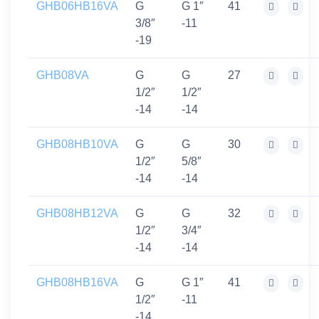
GHB06HB16VA
G
G 1″
41
3/8″
-11
-19
GHB08VA
G
G
27
1/2″
1/2″
-14
-14
GHB08HB10VA
G
G
30
1/2″
5/8″
-14
-14
GHB08HB12VA
G
G
32
1/2″
3/4″
-14
-14
GHB08HB16VA
G
G 1″
41
1/2″
-11
-14