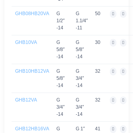
GHB08HB20VA
G
G
50
1/2″
1.1/4″
-14
-11
GHB10VA
G
G
30
5/8″
5/8″
-14
-14
GHB10HB12VA
G
G
32
5/8″
3/4″
-14
-14
GHB12VA
G
G
32
3/4″
3/4″
-14
-14
GHB12HB16VA
G
G 1″
41