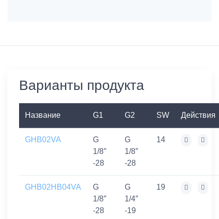
Варианты продукта
Название
G1
G2
SW
Действия
GHB02VA
G
G
14
1/8″
1/8″
-28
-28
GHB02HB04VA
G
G
19
1/8″
1/4″
-28
-19