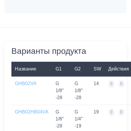
Варианты продукта
Название
G1
G2
SW
Действия
GHB02VA
G
G
14
1/8″
1/8″
-28
-28
GHB02HB04VA
G
G
19
1/8″
1/4″
-28
-19