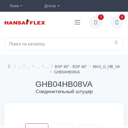
Киев
Днепр
?
0
BSP 60° - BSP 60°
MAS_G_HB_VA
GHB04HB08VA
GHB04HB08VA
Соединительный штуцер