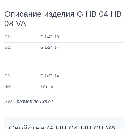
Описание изделия G HB 04 HB
08 VA
G1:
G 1/4" -19
G2:
G 1/2" -14
G2:
G 1/2" -14
SW:
27 mm
SW = размер под ключ
Свойства G HB 04 HB 08 VA