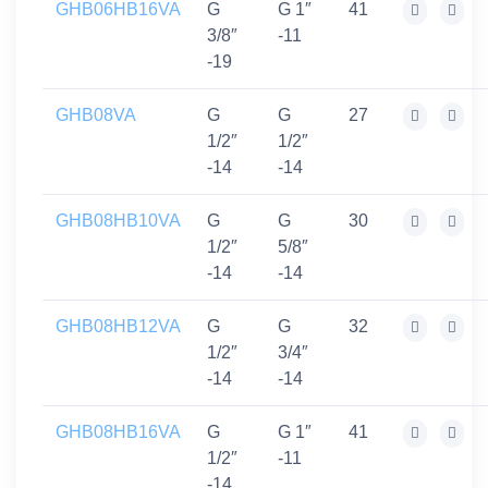
GHB06HB16VA
G
G 1″
41
3/8″
-11
-19
GHB08VA
G
G
27
1/2″
1/2″
-14
-14
GHB08HB10VA
G
G
30
1/2″
5/8″
-14
-14
GHB08HB12VA
G
G
32
1/2″
3/4″
-14
-14
GHB08HB16VA
G
G 1″
41
1/2″
-11
-14