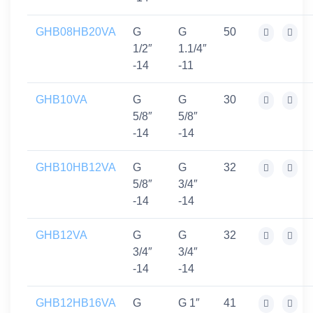
GHB08HB20VA
G
G
50
1/2″
1.1/4″
-14
-11
GHB10VA
G
G
30
5/8″
5/8″
-14
-14
GHB10HB12VA
G
G
32
5/8″
3/4″
-14
-14
GHB12VA
G
G
32
3/4″
3/4″
-14
-14
GHB12HB16VA
G
G 1″
41