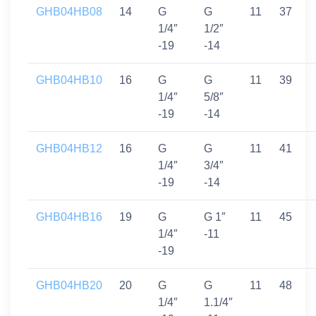
GHB04HB08
14
G
G
11
37
1/4″
1/2″
-19
-14
GHB04HB10
16
G
G
11
39
1/4″
5/8″
-19
-14
GHB04HB12
16
G
G
11
41
1/4″
3/4″
-19
-14
GHB04HB16
19
G
G 1″
11
45
1/4″
-11
-19
GHB04HB20
20
G
G
11
48
1/4″
1.1/4″