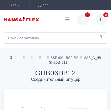
Киев
Днепр
?
0
BSP 60° - BSP 60°
MAS_G_HB
GHB06HB12
GHB06HB12
Соединительный штуцер