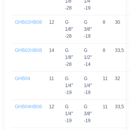
1/8″
1/4″
-28
-19
GHB02HB06
12
G
G
8
30
1/8″
3/8″
-28
-19
GHB02HB08
14
G
G
8
33,5
1/8″
1/2″
-28
-14
GHB04
11
G
G
11
32
1/4″
1/4″
-19
-19
GHB04HB06
12
G
G
11
33,5
1/4″
3/8″
-19
-19