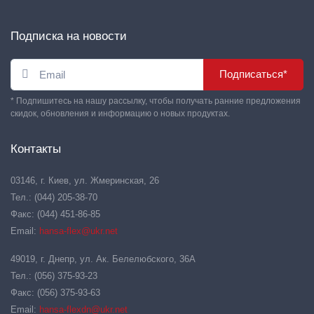
Подписка на новости
Подписаться*
* Подпишитесь на нашу рассылку, чтобы получать ранние предложения
скидок, обновления и информацию о новых продуктах.
Контакты
03146, г. Киев, ул. Жмеринская, 26
Тел.: (044) 205-38-70
Факс: (044) 451-86-85
Email:
hansa-flex@ukr.net
49019, г. Днепр, ул. Ак. Белелюбского, 36А
Тел.: (056) 375-93-23
Факс: (056) 375-93-63
Email:
hansa-flexdn@ukr.net