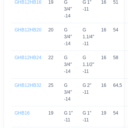
GHB12HB16
19
G
G 1″
16
51
3/4″
-11
-14
GHB12HB20
20
G
G
16
54
3/4″
1.1/4″
-14
-11
GHB12HB24
22
G
G
16
58
3/4″
1.1/2″
-14
-11
GHB12HB32
25
G
G 2″
16
64,5
3/4″
-11
-14
GHB16
19
G 1″
G 1″
19
54
-11
-11