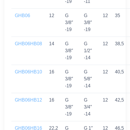
-19
-11
GHB06
12
G
G
12
35
3/8″
3/8″
-19
-19
GHB06HB08
14
G
G
12
38,5
3/8″
1/2″
-19
-14
GHB06HB10
16
G
G
12
40,5
3/8″
5/8″
-19
-14
GHB06HB12
16
G
G
12
42,5
3/8″
3/4″
-19
-14
GHB06HB16
22,2
G
G 1″
12
46,5