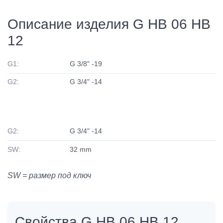
Описание изделия G HB 06 HB
12
G1:
G 3/8" -19
G2:
G 3/4" -14
G2:
G 3/4" -14
SW:
32 mm
SW = размер под ключ
Свойства G HB 06 HB 12