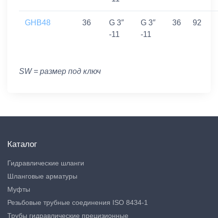
GHB48
36
G 3″
G 3″
36
92
-11
-11
SW = размер под ключ
Каталог
Гидравлические шланги
Шланговые арматуры
Муфты
Резьбовые трубные соединения ISO 8434-1
Трубы гидравлические прецизионные