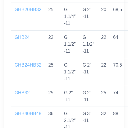
GHB20HB32
25
G
G 2″
20
68,5
1.1/4″
-11
-11
GHB24
22
G
G
22
64
1.1/2″
1.1/2″
-11
-11
GHB24HB32
25
G
G 2″
22
70,5
1.1/2″
-11
-11
GHB32
25
G 2″
G 2″
25
74
-11
-11
GHB40HB48
36
G
G 3″
32
88
2.1/2″
-11
-11