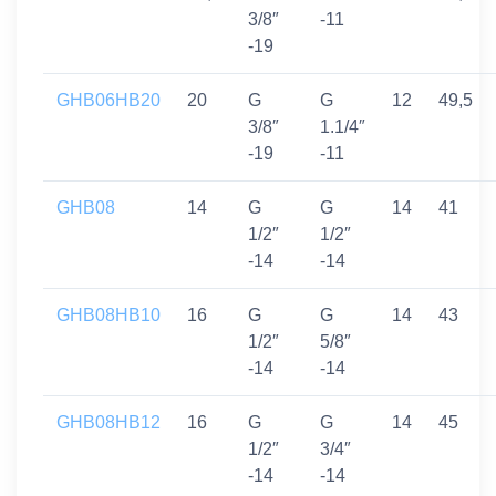
3/8″
-11
-19
GHB06HB20
20
G
G
12
49,5
3/8″
1.1/4″
-19
-11
GHB08
14
G
G
14
41
1/2″
1/2″
-14
-14
GHB08HB10
16
G
G
14
43
1/2″
5/8″
-14
-14
GHB08HB12
16
G
G
14
45
1/2″
3/4″
-14
-14