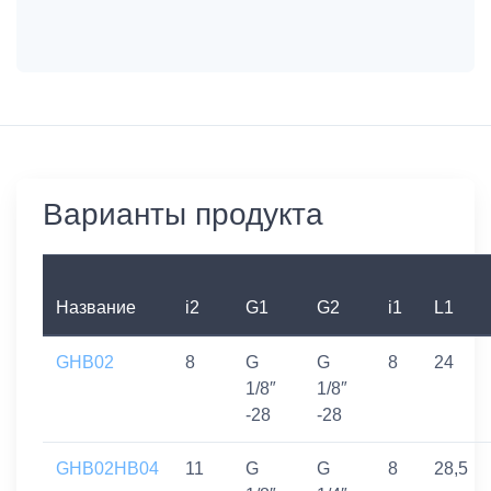
Варианты продукта
Название
i2
G1
G2
i1
L1
GHB02
8
G
G
8
24
1/8″
1/8″
-28
-28
GHB02HB04
11
G
G
8
28,5