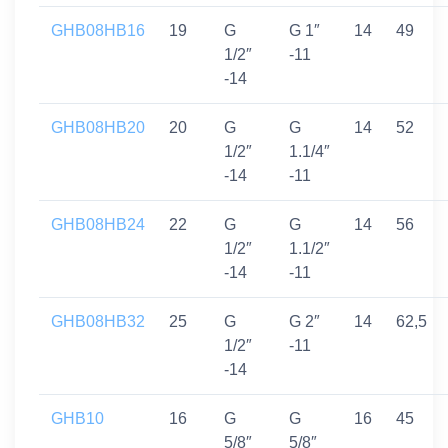
GHB08HB16
19
G
G 1″
14
49
1/2″
-11
-14
GHB08HB20
20
G
G
14
52
1/2″
1.1/4″
-14
-11
GHB08HB24
22
G
G
14
56
1/2″
1.1/2″
-14
-11
GHB08HB32
25
G
G 2″
14
62,5
1/2″
-11
-14
GHB10
16
G
G
16
45
5/8″
5/8″