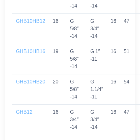
-14
-14
GHB10HB12
16
G
G
16
47
5/8″
3/4″
-14
-14
GHB10HB16
19
G
G 1″
16
51
5/8″
-11
-14
GHB10HB20
20
G
G
16
54
5/8″
1.1/4″
-14
-11
GHB12
16
G
G
16
47
3/4″
3/4″
-14
-14