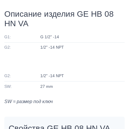
Описание изделия GE HB 08
HN VA
G1:
G 1/2" -14
G2:
1/2" -14 NPT
G2:
1/2" -14 NPT
SW:
27 mm
SW = размер под ключ
Свойства GE HB 08 HN VA