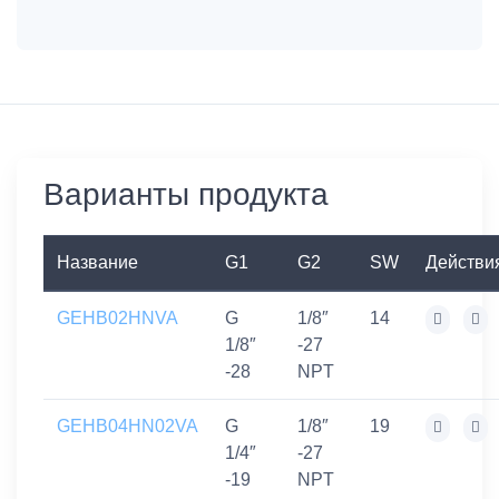
Варианты продукта
Название
G1
G2
SW
Действи
GEHB02HNVA
G
1/8″
14
1/8″
-27
-28
NPT
GEHB04HN02VA
G
1/8″
19
1/4″
-27
-19
NPT