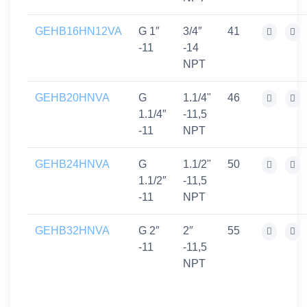
GEHB16HN12VA
G 1″
3/4″
41
-11
-14
NPT
GEHB20HNVA
G
1.1/4"
46
1.1/4″
-11,5
-11
NPT
GEHB24HNVA
G
1.1/2"
50
1.1/2″
-11,5
-11
NPT
GEHB32HNVA
G 2″
2″
55
-11
-11,5
NPT