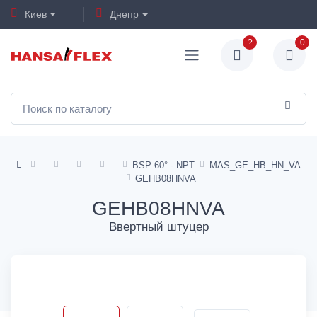
Киев
Днепр
?
0
BSP 60° - NPT
MAS_GE_HB_HN_VA
GEHB08HNVA
GEHB08HNVA
Ввертный штуцер