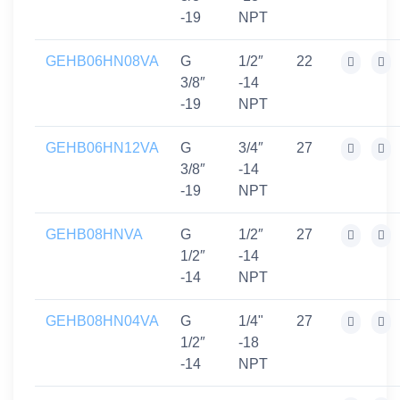
-19
NPT
GEHB06HN08VA
G
1/2″
22
3/8″
-14
-19
NPT
GEHB06HN12VA
G
3/4″
27
3/8″
-14
-19
NPT
GEHB08HNVA
G
1/2″
27
1/2″
-14
-14
NPT
GEHB08HN04VA
G
1/4"
27
1/2″
-18
-14
NPT