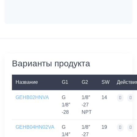
Варианты продукта
Название
G1
G2
SW
Действи
GEHB02HNVA
G
1/8″
14
1/8″
-27
-28
NPT
GEHB04HN02VA
G
1/8″
19
1/4″
-27