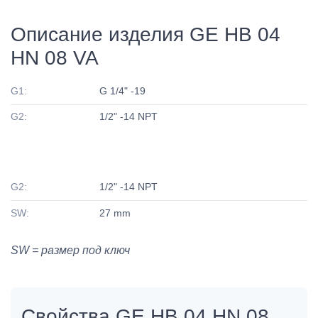
Описание изделия GE HB 04
HN 08 VA
G1:
G 1/4" -19
G2:
1/2" -14 NPT
G2:
1/2" -14 NPT
SW:
27 mm
SW = размер под ключ
Свойства GE HB 04 HN 08