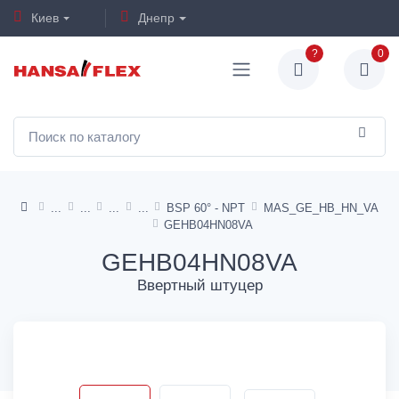
Киев
Днепр
?
0
BSP 60° - NPT
MAS_GE_HB_HN_VA
GEHB04HN08VA
GEHB04HN08VA
Ввертный штуцер