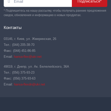
Подписаться*
* Подпишитесь на нашу рассылку, чтобы получать ранние предложения
скидок, обновления и информацию о новых продуктах.
Контакты
03146, г. Киев, ул. Жмеринская, 26
Тел.: (044) 205-38-70
Факс: (044) 451-86-85
Email:
hansa-flex@ukr.net
49019, г. Днепр, ул. Ак. Белелюбского, 36А
Тел.: (056) 375-93-23
Факс: (056) 375-93-63
Email:
hansa-flexdn@ukr.net