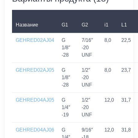
Название
G1
G2
i1
L1
GEHRED02AJ04
G
7/16″
8,0
22,5
1/8″
-20
-28
UNF
GEHRED02AJ05
G
1/2″
8,0
23,7
1/8″
-20
-28
UNF
GEHRED04AJ05
G
1/2″
12,0
31,7
1/4″
-20
-19
UNF
GEHRED04AJ06
G
9/16″
12,0
31,8
1/4″
-18