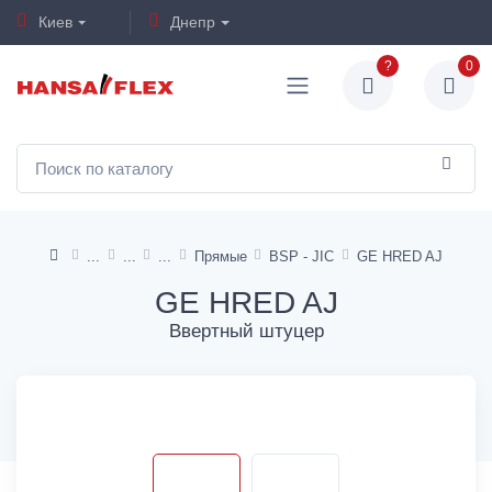
Киев
Днепр
?
0
Прямые
BSP - JIC
GE HRED AJ
GE HRED AJ
Ввертный штуцер