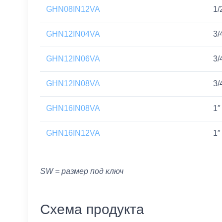
GHN08IN12VA
1/
GHN12IN04VA
3/
GHN12IN06VA
3/
GHN12IN08VA
3/
GHN16IN08VA
1″
GHN16IN12VA
1″
SW = размер под ключ
Схема продукта