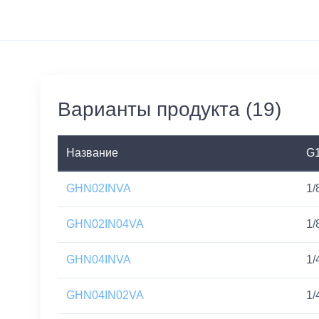
Варианты продукта (19)
Название
G
GHN02INVA
1/
GHN02IN04VA
1/
GHN04INVA
1/
GHN04IN02VA
1/