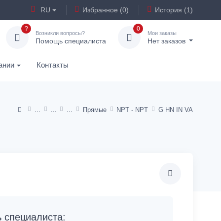
RU
Избранное (0)
История (1)
?
0
Возникли вопросы?
Мои заказы
Помощь специалиста
Нет заказов
ании
Контакты
Прямые
NPT - NPT
G HN IN VA
специалиста: