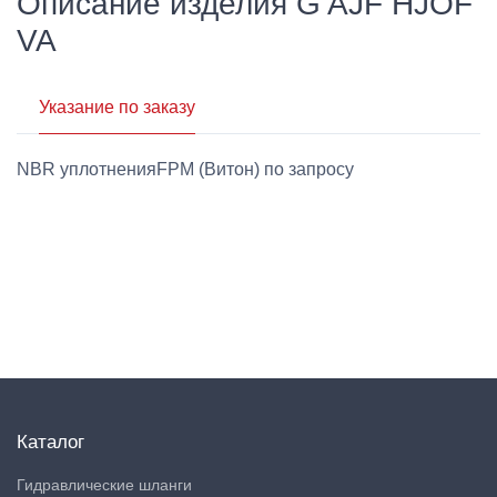
Описание изделия G AJF HJOF
VA
Указание по заказу
NBR уплотненияFPM (Витон) по запросу
Каталог
Гидравлические шланги