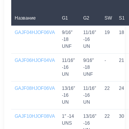
Название
G1
G2
SW
S1
GAJF04HJOF06VA
9/16″
11/16″
19
18
-18
-16
UNF
UN
GAJF06HJOF04VA
11/16″
9/16″
-
21
-16
-18
UN
UNF
GAJF08HJOF06VA
13/16″
11/16″
22
24
-16
-16
UN
UN
GAJF10HJOF08VA
1″ -14
13/16″
22
30
UNS
-16