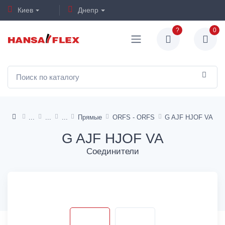
Киев
Днепр
?
0
Прямые
ORFS - ORFS
G AJF HJOF VA
G AJF HJOF VA
Соединители