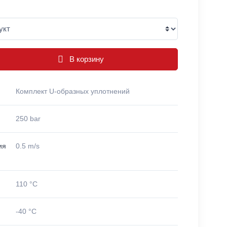
В корзину
Комплект U-образных уплотнений
250 bar
ия
0.5 m/s
110 °C
-40 °C