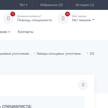
RU
Избранное (0)
История (1)
?
0
Возникли вопросы?
Мои заказы
Помощь специалиста
Нет заказов
ании
Контакты
шневые уплотнения
Наборы кольцевых уплотнений типа DS, DS-NEO, DS-M
DS
специалиста: