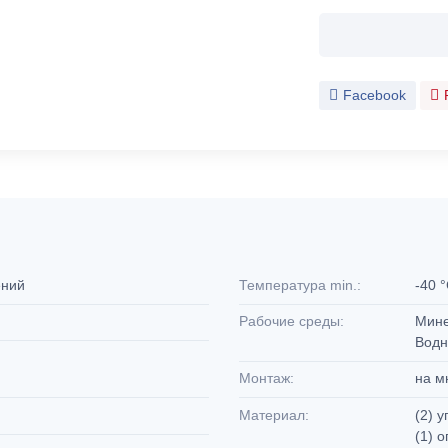
Facebook
ений
Температура min.:
-40 
Рабочие среды:
Мине
Водн
Монтаж:
на м
Материал:
(2) 
(1) 