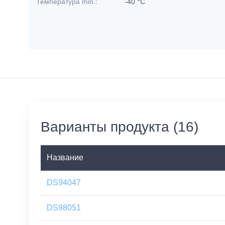
Температура min.:
-40 °C
Варианты продукта (16)
Название
DS94047
DS98051