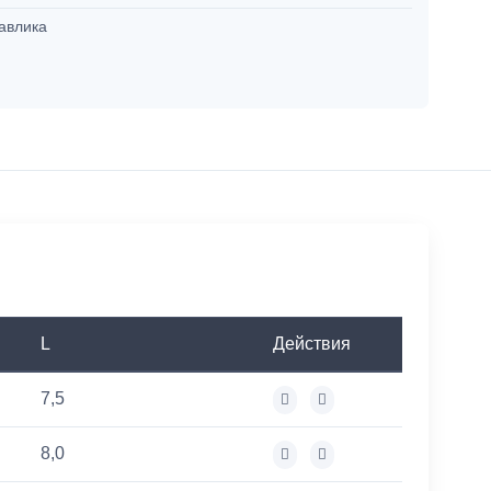
авлика
L
Действия
7,5
8,0