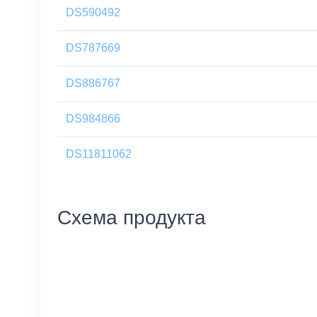
DS590492
DS787669
DS886767
DS984866
DS11811062
Схема продукта