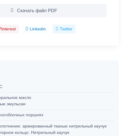
Скачать файл PDF
Pinterest
Linkedin
Twitter
°C
ральное масло
ые эмульсии
ногоблочных поршнях
уплотнение: армированный тканью нитрильный каучук
опорное кольцо: Нитрильный каучук