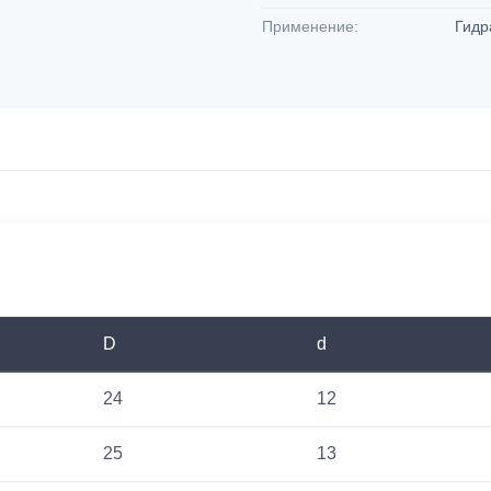
Применение:
Гидр
D
d
24
12
25
13