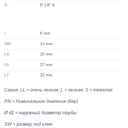
G:
R 1/8" K
i:
8 mm
SW:
14 mm
L4:
15 mm
L5:
27 mm
L7:
22 mm
Серия: LL = очень легкая; L = легкая; S = тяжелая
PN = Номинальное давление (бар)
Ø d2 = наружный диаметр трубы
SW = размер под ключ