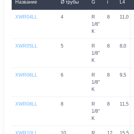
Название
Ø трубы
G
i
L4
XWR04LL
4
R
8
11,0
1/8″
K
XWR05LL
5
R
8
8,0
1/8″
K
XWR06LL
6
R
8
9,5
1/8″
K
XWR08LL
8
R
8
11,5
1/8″
K
XWR10LL
10
R
12
15,5