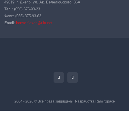
49019, г. Днепр, ул. Ак. Белелюбского, 36А
Тел.: (056) 375-93-23
Факс: (056) 375-93-63
Email:
hansa-flexdn@ukr.net
2004 - 2026 © Все права защищены. Разработка
RamirSpace