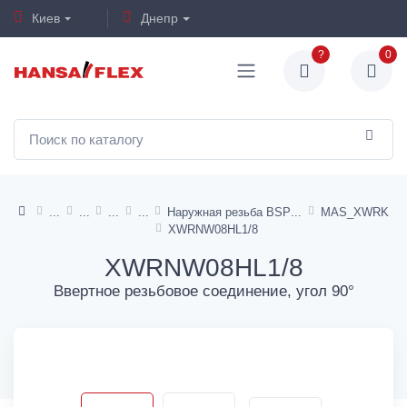
Киев
Днепр
?
0
Наружная резьба BSP
MAS_XWRK
XWRNW08HL1/8
XWRNW08HL1/8
Ввертное резьбовое соединение, угол 90°