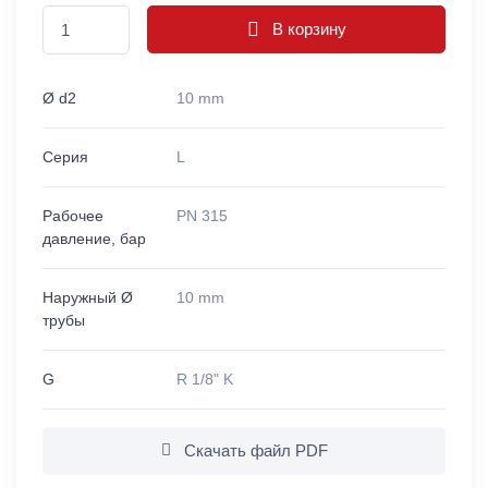
В корзину
Ø d2
10 mm
Серия
L
Рабочее
PN 315
давление, бар
Наружный Ø
10 mm
трубы
G
R 1/8" K
Скачать файл PDF