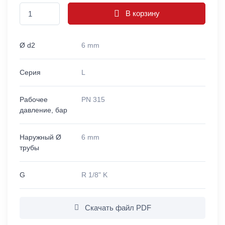
В корзину
Ø d2
6 mm
Серия
L
Рабочее
PN 315
давление, бар
Наружный Ø
6 mm
трубы
G
R 1/8" K
Скачать файл PDF