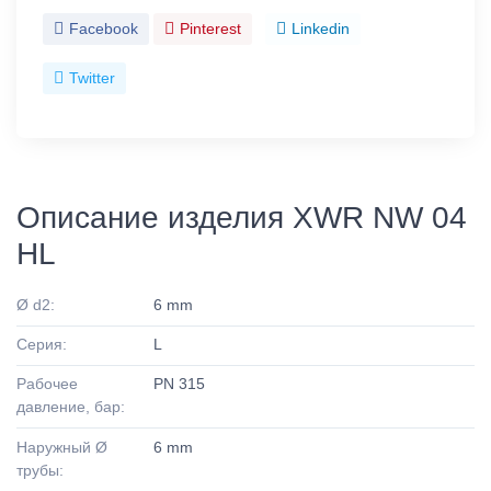
Facebook
Pinterest
Linkedin
Twitter
Описание изделия XWR NW 04
HL
Ø d2:
6 mm
Серия:
L
Рабочее
PN 315
давление, бар:
Наружный Ø
6 mm
трубы: