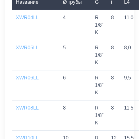
Название
Ø трубы
G
i
L4
XWR04LL
4
R
8
11,0
1/8″
K
XWR05LL
5
R
8
8,0
1/8″
K
XWR06LL
6
R
8
9,5
1/8″
K
XWR08LL
8
R
8
11,5
1/8″
K
XWR10LL
10
R
12
15,5