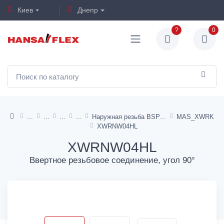
Киев
Днепр
?
0
Наружная резьба BSP
MAS_XWRK
XWRNW04HL
XWRNW04HL
Ввертное резьбовое соединение, угол 90°