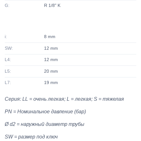
G:
R 1/8" K
i:
8 mm
SW:
12 mm
L4:
12 mm
L5:
20 mm
L7:
19 mm
Серия: LL = очень легкая; L = легкая; S = тяжелая
PN = Номинальное давление (бар)
Ø d2 = наружный диаметр трубы
SW = размер под ключ