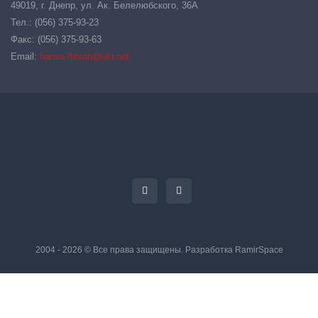
49019, г. Днепр, ул. Ак. Белелюбского, 36А
Тел.: (056) 375-93-23
Факс: (056) 375-93-63
Email:
hansa-flexdn@ukr.net
2004 - 2026 © Все права защищены. Разработка
RamirSpace