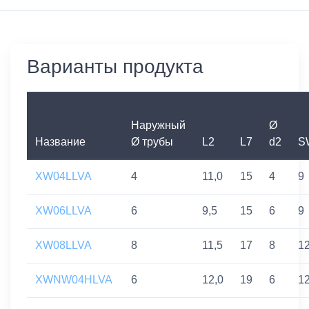
Варианты продукта
Наружный
Ø
Название
Ø трубы
L2
L7
d2
S
XW04LLVA
4
11,0
15
4
9
XW06LLVA
6
9,5
15
6
9
XW08LLVA
8
11,5
17
8
1
XWNW04HLVA
6
12,0
19
6
1