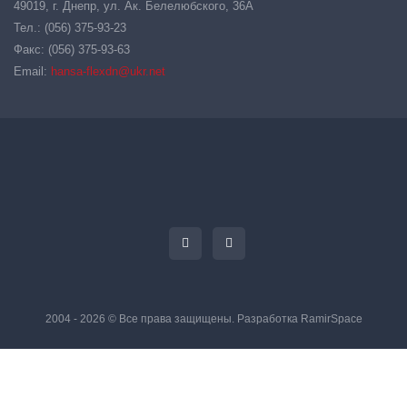
49019, г. Днепр, ул. Ак. Белелюбского, 36А
Тел.: (056) 375-93-23
Факс: (056) 375-93-63
Email:
hansa-flexdn@ukr.net
2004 - 2026 © Все права защищены. Разработка
RamirSpace