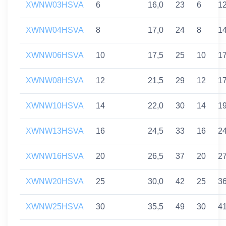
XWNW03HSVA
6
16,0
23
6
1
XWNW04HSVA
8
17,0
24
8
1
XWNW06HSVA
10
17,5
25
10
1
XWNW08HSVA
12
21,5
29
12
1
XWNW10HSVA
14
22,0
30
14
1
XWNW13HSVA
16
24,5
33
16
2
XWNW16HSVA
20
26,5
37
20
2
XWNW20HSVA
25
30,0
42
25
3
XWNW25HSVA
30
35,5
49
30
4