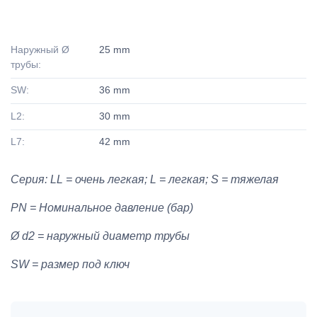
Наружный Ø
25 mm
трубы:
SW:
36 mm
L2:
30 mm
L7:
42 mm
Серия: LL = очень легкая; L = легкая; S = тяжелая
PN = Номинальное давление (бар)
Ø d2 = наружный диаметр трубы
SW = размер под ключ