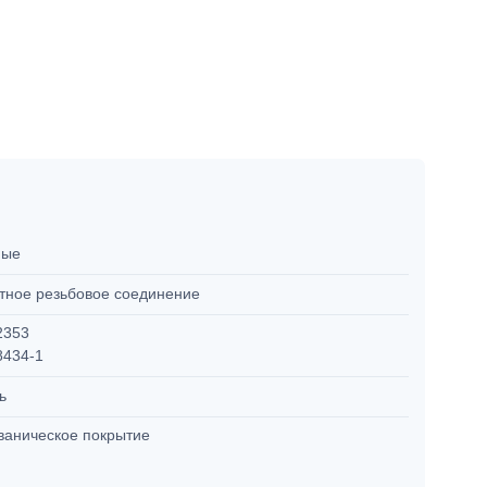
мые
тное резьбовое соединение
2353
8434-1
ль
ваническое покрытие