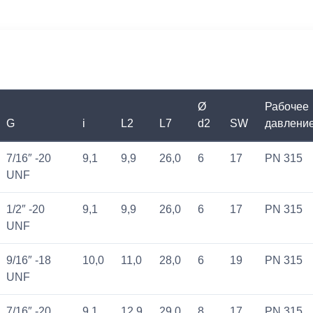
Ø
Рабочее
G
i
L2
L7
d2
SW
давление
7/16″ -20
9,1
9,9
26,0
6
17
PN 315
UNF
1/2″ -20
9,1
9,9
26,0
6
17
PN 315
UNF
9/16″ -18
10,0
11,0
28,0
6
19
PN 315
UNF
7/16″ -20
9,1
12,9
29,0
8
17
PN 315