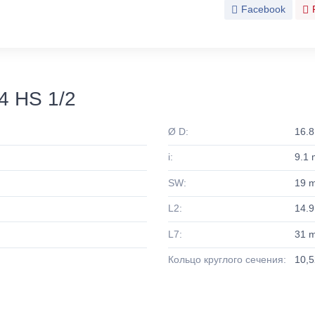
Facebook
4 HS 1/2
Ø D:
16.
i:
9.1
SW:
19 
L2:
14.
L7:
31 
Кольцо круглого сечения:
10,5