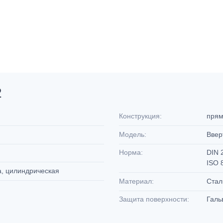
2
Конструкция:
пря
Модель:
Ввер
Норма:
DIN 
ISO 
а, цилиндрическая
Материал:
Ста
Защита поверхности:
Галь