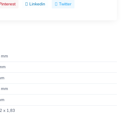
Pinterest
Linkedin
Twitter
8 mm
 mm
mm
9 mm
mm
2 x 1,83