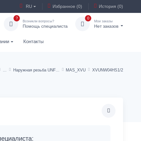
RU
Избранное (0)
История (0)
?
0
Возникли вопросы?
Мои заказы
Помощь специалиста
Нет заказов
ании
Контакты
Наружная резьба UNF
MAS_XVU
XVUNW04HS1/2
ециалиста: