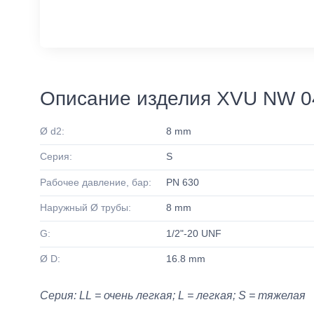
Описание изделия XVU NW 0
Ø d2:
8 mm
Серия:
S
Рабочее давление, бар:
PN 630
Наружный Ø трубы:
8 mm
G:
1/2"-20 UNF
Ø D:
16.8 mm
Серия: LL = очень легкая; L = легкая; S = тяжелая