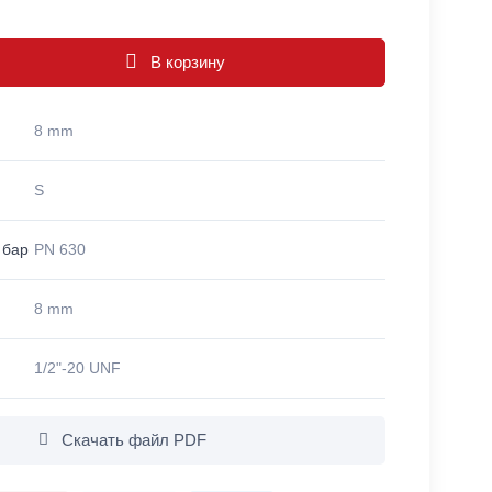
В корзину
8 mm
S
 бар
PN 630
8 mm
1/2"-20 UNF
Скачать файл PDF