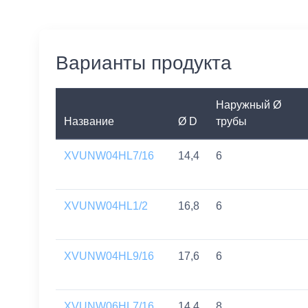
Варианты продукта
Наружный Ø
Название
Ø D
трубы
XVUNW04HL7/16
14,4
6
XVUNW04HL1/2
16,8
6
XVUNW04HL9/16
17,6
6
XVUNW06HL7/16
14,4
8