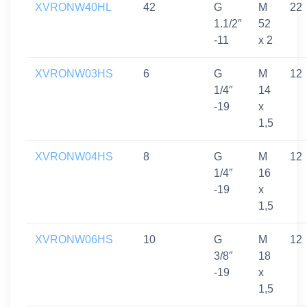
XVRONW40HL
42
G
M
22
1.1/2″
52
-11
x 2
XVRONW03HS
6
G
M
12
1/4″
14
-19
x
1,5
XVRONW04HS
8
G
M
12
1/4″
16
-19
x
1,5
XVRONW06HS
10
G
M
12
3/8″
18
-19
x
1,5