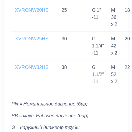
XVRONW20HS
25
G 1″
M
18
-11
36
x 2
XVRONW25HS
30
G
M
20
1.1/4″
42
-11
x 2
XVRONW32HS
38
G
M
22
1.1/2″
52
-11
x 2
PN = Номинальное давление (бар)
PB = макс. Рабочее давление (бар)
Ø = наружный диаметр трубы