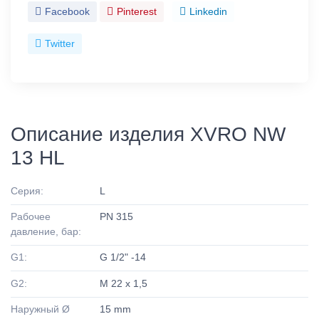
Facebook
Pinterest
Linkedin
Twitter
Описание изделия XVRO NW
13 HL
Серия:
L
Рабочее
PN 315
давление, бар:
G1:
G 1/2" -14
G2:
M 22 x 1,5
Наружный Ø
15 mm