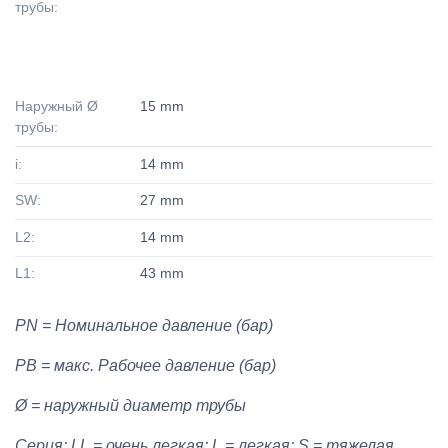
трубы:
Наружный Ø
15 mm
трубы:
i:
14 mm
SW:
27 mm
L2:
14 mm
L1:
43 mm
PN = Номинальное давление (бар)
PB = макс. Рабочее давление (бар)
Ø = наружный диаметр трубы
Серия: LL = очень легкая; L = легкая; S = тяжелая