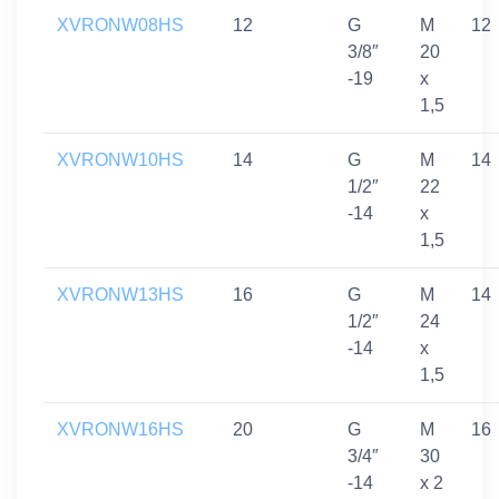
XVRONW08HS
12
G
M
12
3/8″
20
-19
x
1,5
XVRONW10HS
14
G
M
14
1/2″
22
-14
x
1,5
XVRONW13HS
16
G
M
14
1/2″
24
-14
x
1,5
XVRONW16HS
20
G
M
16
3/4″
30
-14
x 2