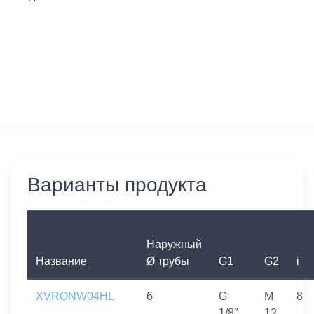
Варианты продукта
Наружный
Название
Ø трубы
G1
G2
i
XVRONW04HL
6
G
M
8
1/8″
12