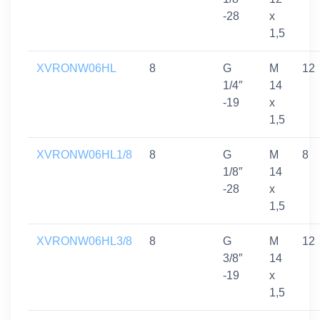
-28
x
1,5
XVRONW06HL
8
G
M
12
1/4″
14
-19
x
1,5
XVRONW06HL1/8
8
G
M
8
1/8″
14
-28
x
1,5
XVRONW06HL3/8
8
G
M
12
3/8″
14
-19
x
1,5