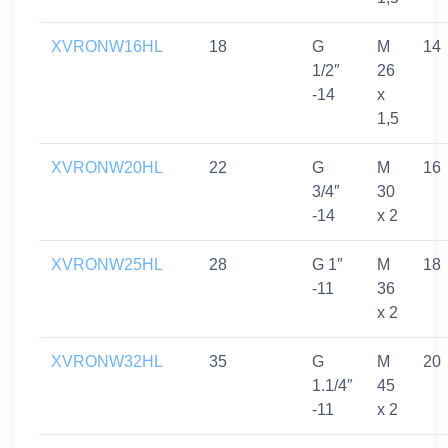
XVRONW16HL
18
G
M
14
1/2″
26
-14
x
1,5
XVRONW20HL
22
G
M
16
3/4″
30
-14
x 2
XVRONW25HL
28
G 1″
M
18
-11
36
x 2
XVRONW32HL
35
G
M
20
1.1/4″
45
-11
x 2