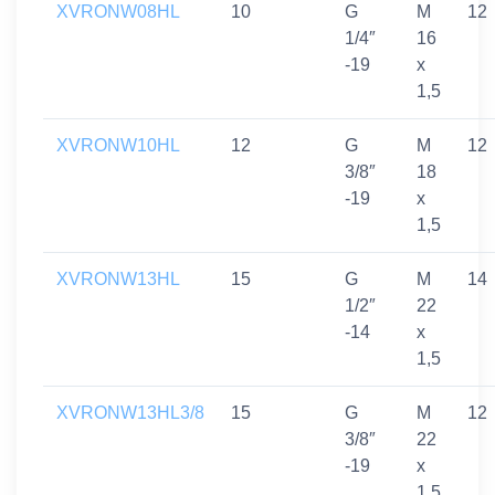
XVRONW08HL
10
G
M
12
1/4″
16
-19
x
1,5
XVRONW10HL
12
G
M
12
3/8″
18
-19
x
1,5
XVRONW13HL
15
G
M
14
1/2″
22
-14
x
1,5
XVRONW13HL3/8
15
G
M
12
3/8″
22
-19
x
1,5