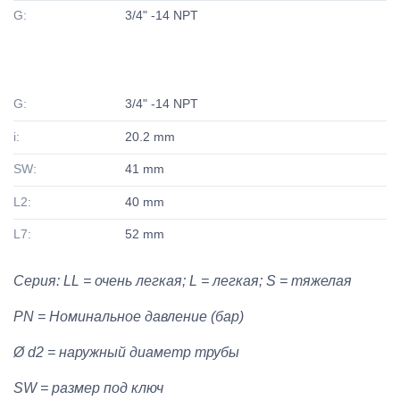
G:
3/4" -14 NPT
G:
3/4" -14 NPT
i:
20.2 mm
SW:
41 mm
L2:
40 mm
L7:
52 mm
Серия: LL = очень легкая; L = легкая; S = тяжелая
PN = Номинальное давление (бар)
Ø d2 = наружный диаметр трубы
SW = размер под ключ