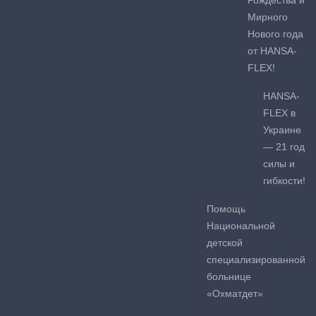
Рождества и
Мирного
Нового года
от HANSA-
FLEX!
HANSA-
FLEX в
Украине
— 21 год
силы и
гибкости!
Помощь
Национальной
детской
специализированной
больнице
«Охматдет»