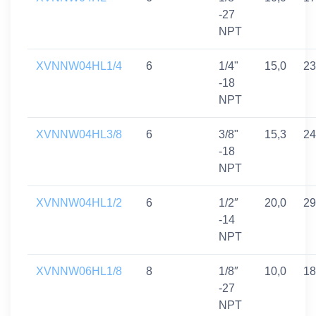
-27
NPT
XVNNW04HL1/4
6
1/4"
15,0
23
-18
NPT
XVNNW04HL3/8
6
3/8"
15,3
24
-18
NPT
XVNNW04HL1/2
6
1/2″
20,0
29
-14
NPT
XVNNW06HL1/8
8
1/8″
10,0
18
-27
NPT