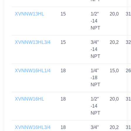
XVNNW13HL
15
1/2″
20,0
31
-14
NPT
XVNNW13HL3/4
15
3/4″
20,2
32
-14
NPT
XVNNW16HL1/4
18
1/4"
15,0
26
-18
NPT
XVNNW16HL
18
1/2″
20,0
31
-14
NPT
XVNNW16HL3/4
18
3/4″
20,2
31