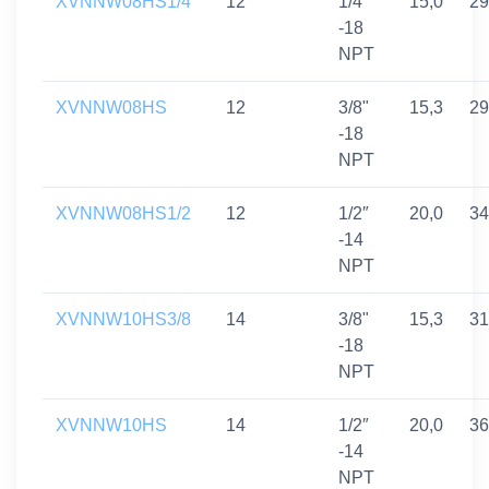
XVNNW08HS1/4
12
1/4"
15,0
29
-18
NPT
XVNNW08HS
12
3/8"
15,3
29
-18
NPT
XVNNW08HS1/2
12
1/2″
20,0
34
-14
NPT
XVNNW10HS3/8
14
3/8"
15,3
31
-18
NPT
XVNNW10HS
14
1/2″
20,0
36
-14
NPT