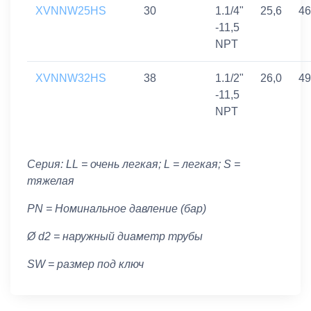
XVNNW25HS
30
1.1/4"
25,6
46
-11,5
NPT
XVNNW32HS
38
1.1/2"
26,0
49
-11,5
NPT
Серия: LL = очень легкая; L = легкая; S =
тяжелая
PN = Номинальное давление (бар)
Ø d2 = наружный диаметр трубы
SW = размер под ключ