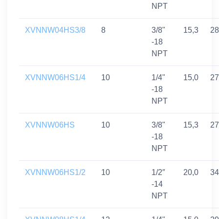
NPT
XVNNW04HS3/8
8
3/8"
15,3
28
-18
NPT
XVNNW06HS1/4
10
1/4"
15,0
27
-18
NPT
XVNNW06HS
10
3/8"
15,3
27
-18
NPT
XVNNW06HS1/2
10
1/2″
20,0
34
-14
NPT