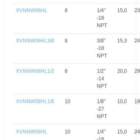
XVNNW06HL
8
1/4"
15,0
23
-18
NPT
XVNNW06HL3/8
8
3/8"
15,3
24
-18
NPT
XVNNW06HL1/2
8
1/2″
20,0
29
-14
NPT
XVNNW08HL1/8
10
1/8″
10,0
19
-27
NPT
XVNNW08HL
10
1/4"
15,0
24
-18