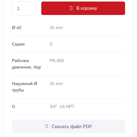
В корзину
Ø d2
25 mm
Серия
S
Рабочее
PN 400
давление, бар
Наружный Ø
25 mm
трубы
G
3/4" -14 NPT
Скачать файл PDF