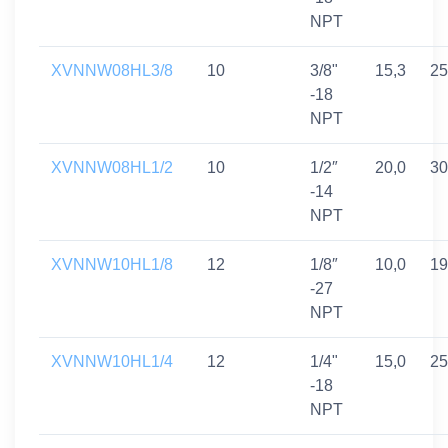
NPT
XVNNW08HL3/8
10
3/8"
15,3
25
-18
NPT
XVNNW08HL1/2
10
1/2″
20,0
30
-14
NPT
XVNNW10HL1/8
12
1/8″
10,0
19
-27
NPT
XVNNW10HL1/4
12
1/4"
15,0
25
-18
NPT