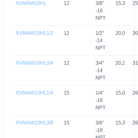
XVNNW10HL
12
3/8"
15,3
25
-18
NPT
XVNNW10HL1/2
12
1/2″
20,0
30
-14
NPT
XVNNW10HL3/4
12
3/4″
20,2
31
-14
NPT
XVNNW13HL1/4
15
1/4"
15,0
26
-18
NPT
XVNNW13HL3/8
15
3/8"
15,3
26
-18
NPT