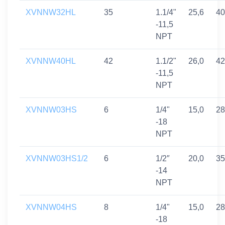
XVNNW32HL
35
1.1/4"
25,6
40
-11,5
NPT
XVNNW40HL
42
1.1/2"
26,0
42
-11,5
NPT
XVNNW03HS
6
1/4"
15,0
28
-18
NPT
XVNNW03HS1/2
6
1/2″
20,0
35
-14
NPT
XVNNW04HS
8
1/4"
15,0
28
-18