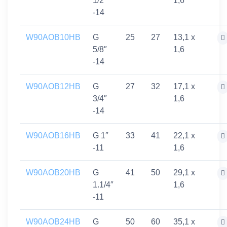
1/2″
1,6
-14
W90AOB10HB
G
25
27
13,1 x
5/8″
1,6
-14
W90AOB12HB
G
27
32
17,1 x
3/4″
1,6
-14
W90AOB16HB
G 1″
33
41
22,1 x
-11
1,6
W90AOB20HB
G
41
50
29,1 x
1.1/4″
1,6
-11
W90AOB24HB
G
50
60
35,1 x