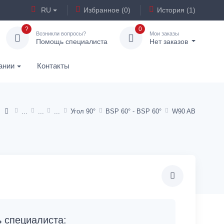
RU
Избранное (0)
История (1)
?
0
Возникли вопросы?
Мои заказы
Помощь специалиста
Нет заказов
ании
Контакты
Угол 90°
BSP 60° - BSP 60°
W90 AB
специалиста: