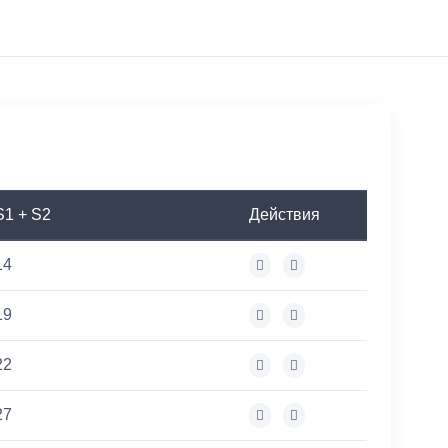
S1 + S2
Действия
14
19
22
27