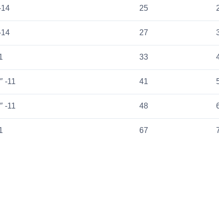
-14
25
-14
27
1
33
″ -11
41
″ -11
48
1
67