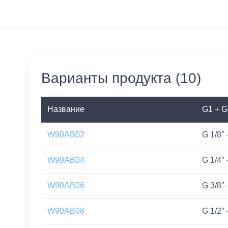
Варианты продукта (10)
Название
G1 + G
W90AB02
G 1/8″ 
W90AB04
G 1/4″ 
W90AB06
G 3/8″ 
W90AB08
G 1/2″ 