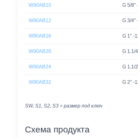
W90AB10
G 5/8″ 
W90AB12
G 3/4″ 
W90AB16
G 1″ -1
W90AB20
G 1.1/4
W90AB24
G 1.1/2
W90AB32
G 2″ -1
SW, S1, S2, S3 = размер под ключ
Схема продукта