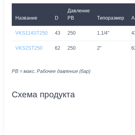
Давление
Название
D
PB
Типоразмер
A
VKS114ST250
43
250
1.1/4″
4
VKS2ST250
62
250
2″
6
PB = макс. Рабочее давление (бар)
Схема продукта