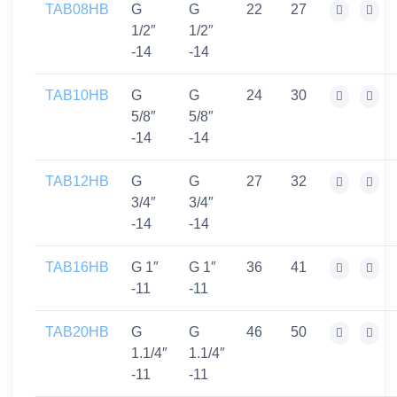
TAB08HB
G
G
22
27
1/2″
1/2″
-14
-14
TAB10HB
G
G
24
30
5/8″
5/8″
-14
-14
TAB12HB
G
G
27
32
3/4″
3/4″
-14
-14
TAB16HB
G 1″
G 1″
36
41
-11
-11
TAB20HB
G
G
46
50
1.1/4″
1.1/4″
-11
-11