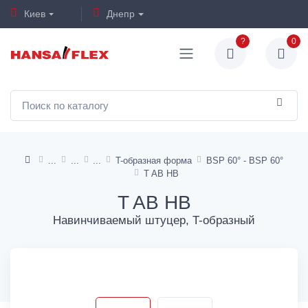
Киев
Днепр
?
0
T-образная форма
BSP 60° - BSP 60°
T AB HB
T AB HB
Навинчиваемый штуцер, T-образный