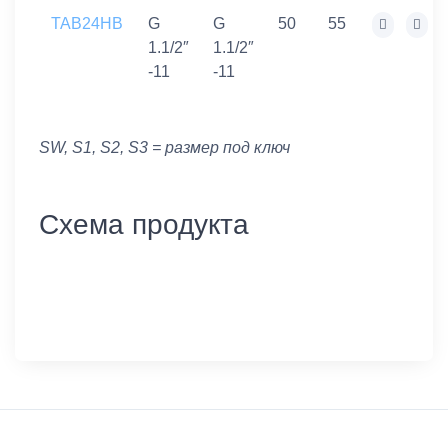
TAB24HB
G
G
50
55
1.1/2″
1.1/2″
-11
-11
SW, S1, S2, S3 = размер под ключ
Схема продукта