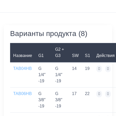
Варианты продукта (8)
G2 +
Название
G1
G3
SW
S1
Действия
TAB04HB
G
G
14
19
1/4″
1/4″
-19
-19
TAB06HB
G
G
17
22
3/8″
3/8″
-19
-19