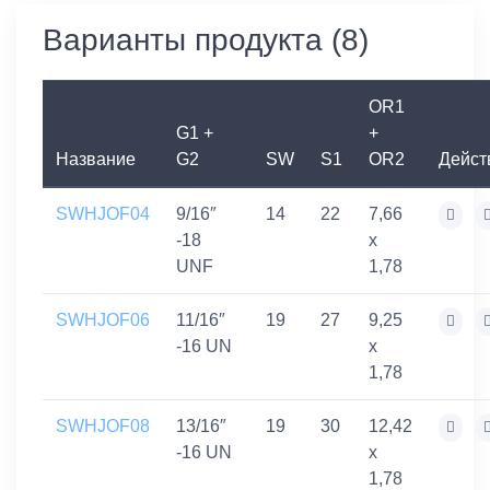
Варианты продукта (8)
OR1
G1 +
+
Название
G2
SW
S1
OR2
Дейст
SWHJOF04
9/16″
14
22
7,66
-18
x
UNF
1,78
SWHJOF06
11/16″
19
27
9,25
-16 UN
x
1,78
SWHJOF08
13/16″
19
30
12,42
-16 UN
x
1,78