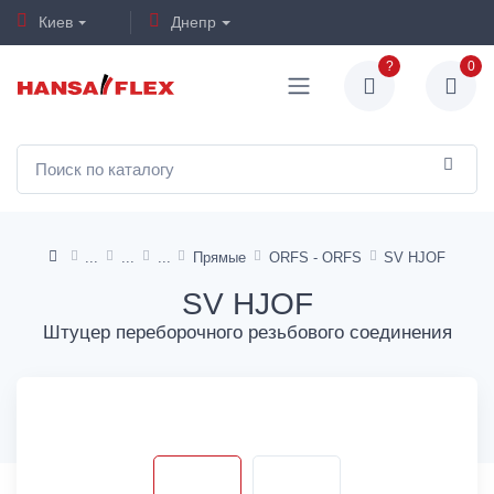
Киев
Днепр
?
0
Прямые
ORFS - ORFS
SV HJOF
SV HJOF
Штуцер переборочного резьбового соединения