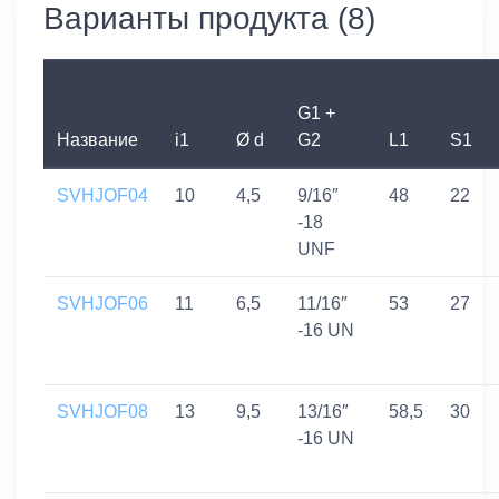
Варианты продукта (8)
G1 +
Название
i1
Ø d
G2
L1
S1
SVHJOF04
10
4,5
9/16″
48
22
-18
UNF
SVHJOF06
11
6,5
11/16″
53
27
-16 UN
SVHJOF08
13
9,5
13/16″
58,5
30
-16 UN