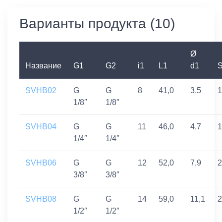
Варианты продукта (10)
Ø
Название
G1
G2
i1
L1
d1
SVHB02
G
G
8
41,0
3,5
1
1/8″
1/8″
SVHB04
G
G
11
46,0
4,7
1
1/4″
1/4″
SVHB06
G
G
12
52,0
7,9
2
3/8″
3/8″
SVHB08
G
G
14
59,0
11,1
2
1/2″
1/2″