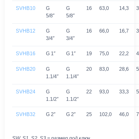
SVHB10
G
G
16
63,0
14,3
3
5/8″
5/8″
SVHB12
G
G
16
66,0
16,7
3
3/4″
3/4″
SVHB16
G 1″
G 1″
19
75,0
22,2
4
SVHB20
G
G
20
83,0
28,6
5
1.1/4″
1.1/4″
SVHB24
G
G
22
93,0
33,3
5
1.1/2″
1.1/2″
SVHB32
G 2″
G 2″
25
102,0
46,0
7
SW, S1, S2, S3 = размер под ключ