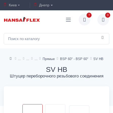
Киев
Днепр
?
0
Прямые
BSP 60° - BSP 60°
SV HB
SV HB
Штуцер переборочного резьбового соединения