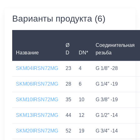
Варианты продукта (6)
Ø
Соединительная
Название
D
DN*
резьба
SKM04IRSN72MG
23
4
G 1/8″ -28
SKM06IRSN72MG
28
6
G 1/4″ -19
SKM10IRSN72MG
35
10
G 3/8″ -19
SKM13IRSN72MG
44
12
G 1/2″ -14
SKM20IRSN72MG
52
19
G 3/4″ -14