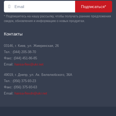
Подписаться*
* Подпишитесь на нашу рассылку, чтобы получать ранние предложения
скидок, обновления и информацию о новых продуктах.
Контакты
03146, г. Киев, ул. Жмеринская, 26
Тел.: (044) 205-38-70
Факс: (044) 451-86-85
Email:
hansa-flex@ukr.net
49019, г. Днепр, ул. Ак. Белелюбского, 36А
Тел.: (056) 375-93-23
Факс: (056) 375-93-63
Email:
hansa-flexdn@ukr.net