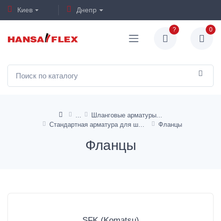
Киев
Днепр
?
0
Шланговые арматуры
Стандартная арматура для шлангов TE, KP, от HD 100 до HD 400
Фланцы
Фланцы
SFK (Komatsu)