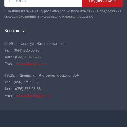
Подписаться*
* Подпишитесь на нашу рассылку, чтобы получать ранние предложения
скидок, обновления и информацию о новых продуктах.
Контакты
03146, г. Киев, ул. Жмеринская, 26
Тел.: (044) 205-38-70
Факс: (044) 451-86-85
Email:
hansa-flex@ukr.net
49019, г. Днепр, ул. Ак. Белелюбского, 36А
Тел.: (056) 375-93-23
Факс: (056) 375-93-63
Email:
hansa-flexdn@ukr.net