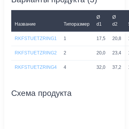
Ø
Ø
Название
Типоразмер
d1
d2
RKFSTUETZRING1
1
17,5
20,8
RKFSTUETZRING2
2
20,0
23,4
RKFSTUETZRING4
4
32,0
37,2
Схема продукта